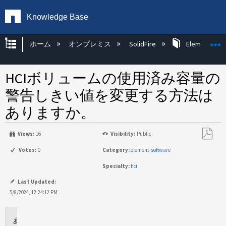
Knowledge Base
グローバル階層を展開/折りたたむ
ホーム
オンプレミス
SolidFire
Element OS 
HCIボリュームの使用済み容量の
警告しきい値を変更する方法は
ありますか。
Views:
16
Visibility:
Public
PDF
Votes:
0
Category:
element-software
と
Specialty:
hci
し
て
Last Updated:
保
5/8/2024, 12:24:12 PM
存
環