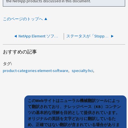
the NetApp products discussed in this document.
このページのトップへ
NetApp Element ソフトウェアでの Snapshot の予約サイズまたは割合はありますか？
ステータスが「StoppedMisconfigured」または「Unconfigured」のボリュームペアの削除に影響はありますか？
おすすめの記事
タグ
product-categories:element-software
specialty:hci
このWebサイトはニューラル機械翻訳ツールによっ
て翻訳されており、ナレッジベース（KB）コンテン
ツの基本的な理解を目的として提供されています。
オリジナルの英語を文字どおりに翻訳しているた
め、正確ではない翻訳が含まれている場合がありま