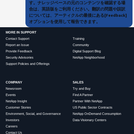
す。ナレッジベースの元のコンテンツを確認する場
合は、英語版をご利用ください。翻訳の問題や誤訳
については、アーティクルの最後にある[Feedback]
オプションを使用して報告できます。
MORE IN SUPPORT
Contact Support
Training
Report an Issue
Community
Provide Feedback
Digital Support Blog
Security Advisories
NetApp Neighborhood
Support Policies and Offerings
COMPANY
SALES
Newsroom
Try and Buy
Events
Find A Partner
NetApp Insight
Partner With NetApp
Customer Stories
US Public Sector Contracts
Environment, Social, and Governance
NetApp OnDemand Consumption
Investors
Data Visionary Centers
Careers
Contact Us