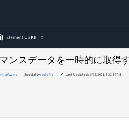
む
Element OS KB
IQ でパフォーマンスデータを一時的
nt-software
Specialty:
solidfire
Last Updated:
6/15/2021, 3:22:39 PM