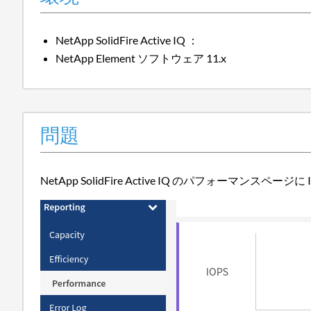
NetApp SolidFire Active IQ ：
NetApp Element ソフトウェア 11.x
問題
NetApp SolidFire Active IQ のパフォー