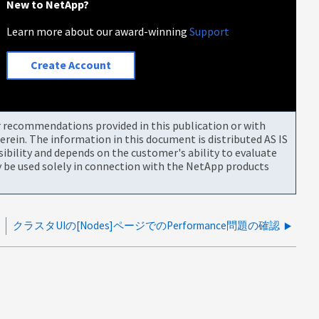
New to NetApp?
Learn more about our award-winning
Support
Create Account
or recommendations provided in this publication or with
rein. The information in this document is distributed AS IS
bility and depends on the customer's ability to evaluate
be used solely in connection with the NetApp products
クラスタUIの[Nodes]ページでのPerformance問題の確認