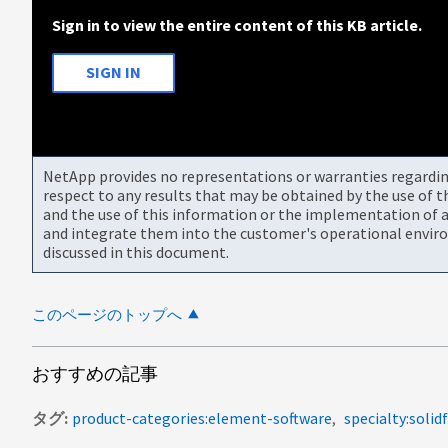
Sign in to view the entire content of this KB article.
SIGN IN
NetApp provides no representations or warranties regarding 
respect to any results that may be obtained by the use of 
and the use of this information or the implementation of a
and integrate them into the customer's operational envir
discussed in this document.
このページのトップへ
おすすめの記事
タグ
product-categories:element-software
specialty:solidf