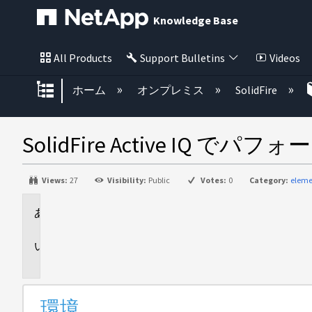
Knowledge Base
All Products
Support Bulletins
Videos
グローバル階層を展開/折りたた
ホーム
オンプレミス
SolidFire
SolidFire Active 
Views:
27
Visibility:
Public
Votes:
0
Category:
eleme
環
境
問
題
環境