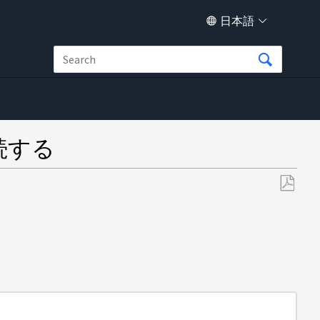
日本語
が継続する
PDF
と
し
て
保
存