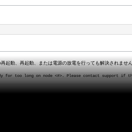
の再起動、再起動、または電源の放電を行っても解決されませ
dy for too long on node <#>. Please contact support if t