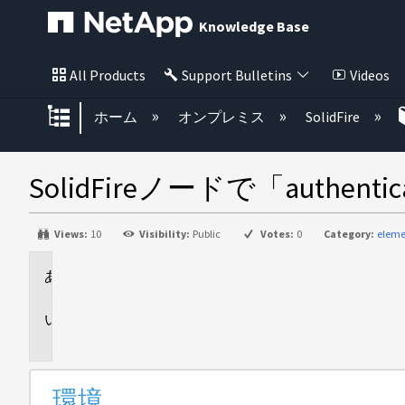
Knowledge Base
All Products
Support Bulletins
Videos
グローバル階層を展開/折りたた
ホーム
オンプレミス
SolidFire
SolidFireノードで「authent
Views:
10
Visibility:
Public
Votes:
0
Category:
eleme
環
境
問
題
環境