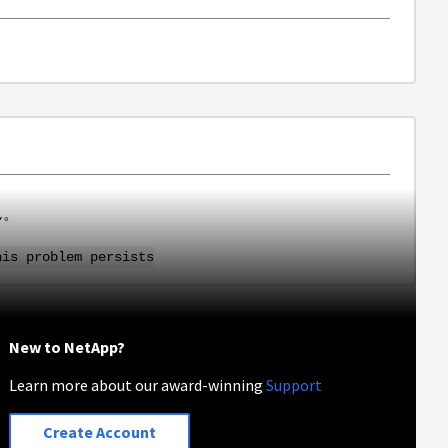
ん。
his problem persists
New to NetApp?
Learn more about our award-winning
Support
Create Account