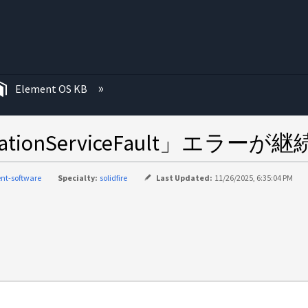
む
Element OS KB
icationServiceFault」エラー
nt-software
Specialty:
solidfire
Last Updated:
11/26/2025, 6:35:04 PM