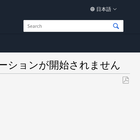
日本語
プリケーションが開始されません
PDF
と
し
て
保
存