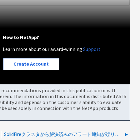
New to NetApp?
Learn more about our award-winning
Support
Create Account
or recommendations provided in this publication or with
rein. The information in this document is distributed AS IS
bility and depends on the customer's ability to evaluate
be used solely in connection with the NetApp products
SolidFireクラスタから解決済みのアラート通知が繰り返される