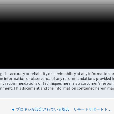
the accuracy or reliability or serviceability of any information 
the information or observance of any recommendations provided he
ny recommendations or techniques herein is a customer's responsi
onment. This document and the information contained herein may 
プロキシが設定されている場合、リモートサポートトンネルコマンドが失敗する