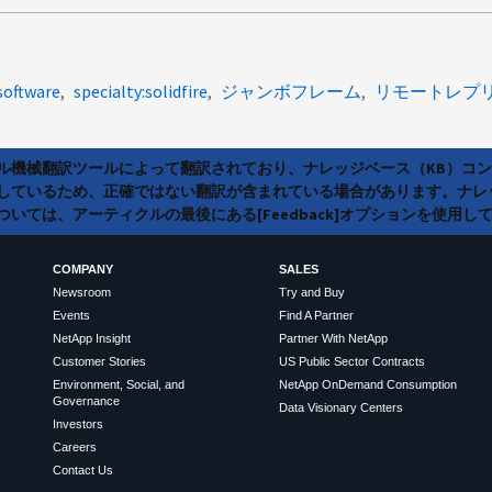
software
specialty:solidfire
ジャンボフレーム
リモートレプ
ラル機械翻訳ツールによって翻訳されており、ナレッジベース（KB）コ
しているため、正確ではない翻訳が含まれている場合があります。ナレ
いては、アーティクルの最後にある[Feedback]オプションを使用し
COMPANY
SALES
Newsroom
Try and Buy
Events
Find A Partner
NetApp Insight
Partner With NetApp
Customer Stories
US Public Sector Contracts
Environment, Social, and
NetApp OnDemand Consumption
Governance
Data Visionary Centers
Investors
Careers
Contact Us