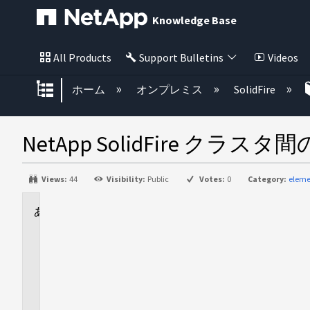
Knowledge Base
All Products
Support Bulletins
Videos
グローバル階層を展開/折りたた
ホーム
オンプレミス
SolidFire
NetApp SolidFir
Views:
44
Visibility:
Public
Votes:
0
Category:
eleme
に
適
用
さ
れ
ま
す