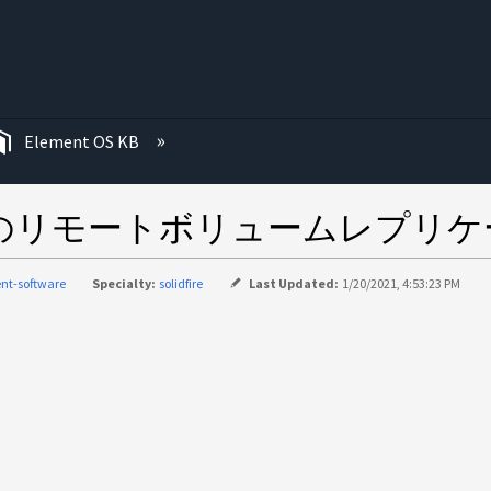
む
Element OS KB
e クラスタ間のリモートボリュームレ
nt-software
Specialty:
solidfire
Last Updated:
1/20/2021, 4:53:23 PM