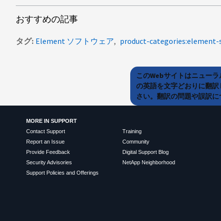
おすすめの記事
タグ
Element ソフトウェア
product-categories:element-
このWebサイトはニュー
の英語を文字どおりに翻訳
さい。翻訳の問題や誤訳につ
MORE IN SUPPORT
Contact Support
Training
Report an Issue
Community
Provide Feedback
Digital Support Blog
Security Advisories
NetApp Neighborhood
Support Policies and Offerings