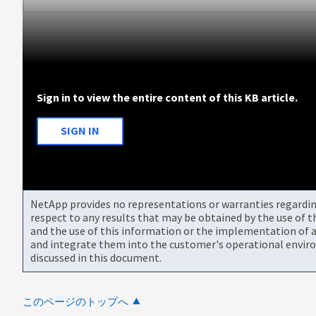
Sign in to view the entire content of this KB article.
SIGN IN
NetApp provides no representations or warranties regarding 
respect to any results that may be obtained by the use of 
and the use of this information or the implementation of a
and integrate them into the customer's operational envir
discussed in this document.
このページのトップへ