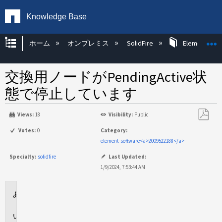
Knowledge Base
グローバル階層を展開/折りたたむ
ホーム
オンプレミス
SolidFire
Element OS 
交換用ノードがPendingActive状
態で停止しています
Views:
18
Visibility:
Public
PDF
Votes:
0
Category:
と
element-software<a>2009522188</a>
し
Specialty:
solidfire
Last Updated:
て
1/9/2024, 7:53:44 AM
保
存
環
境
問