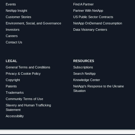
Events
Find A Partner
NetApp Insight
Partner With NetApp
Customer Stories
US Public Sector Contracts
Environment, Social, and Governance
NetApp OnDemand Consumption
Investors
Data Visionary Centers
Careers
Contact Us
LEGAL
RESOURCES
General Terms and Conditions
Subscriptions
Privacy & Cookie Policy
Search NetApp
Copyright
Knowledge Center
Patents
NetApp's Response to the Ukraine
Situation
Trademarks
Community Terms of Use
Slavery and Human Trafficking
Statement
Accessibility