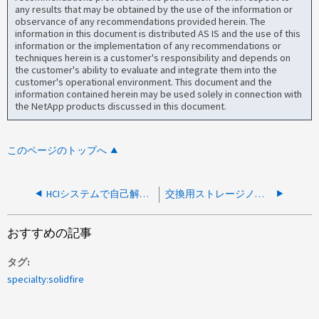
any results that may be obtained by the use of the information or
observance of any recommendations provided herein. The
information in this document is distributed AS IS and the use of this
information or the implementation of any recommendations or
techniques herein is a customer's responsibility and depends on
the customer's ability to evaluate and integrate them into the
customer's operational environment. This document and the
information contained herein may be used solely in connection with
the NetApp products discussed in this document.
このページのトップへ
HCIシステムで自己解決電源装置の入力が見つからない、または範囲外のアラートが繰り返し発生する
交換用ストレージノードが[PendingActive]に表示されない
おすすめの記事
タグ
specialty:solidfire