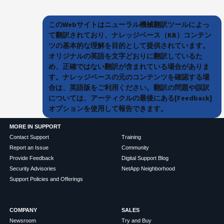
このWebサイトはニューラル機械翻訳ツールによっ
て翻訳されており、ナレッジベース（KB）コンテン
ツの基本的な理解を目的として提供されています。
オリジナルの英語を文字どおりに翻訳しているた
め、正確ではない翻訳が含まれている場合がありま
す。ナレッジベースの元のコンテンツを確認する場
合は、英語版をご利用ください。翻訳の問題や誤訳
については、アーティクルの最後にある[Feedback]
オプションを使用して報告できます。
MORE IN SUPPORT
Contact Support
Training
Report an Issue
Community
Provide Feedback
Digital Support Blog
Security Advisories
NetApp Neighborhood
Support Policies and Offerings
COMPANY
SALES
Newsroom
Try and Buy