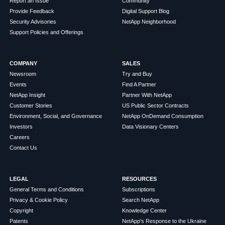
Report an Issue
Community
Provide Feedback
Digital Support Blog
Security Advisories
NetApp Neighborhood
Support Policies and Offerings
COMPANY
SALES
Newsroom
Try and Buy
Events
Find A Partner
NetApp Insight
Partner With NetApp
Customer Stories
US Public Sector Contracts
Environment, Social, and Governance
NetApp OnDemand Consumption
Investors
Data Visionary Centers
Careers
Contact Us
LEGAL
RESOURCES
General Terms and Conditions
Subscriptions
Privacy & Cookie Policy
Search NetApp
Copyright
Knowledge Center
Patents
NetApp's Response to the Ukraine