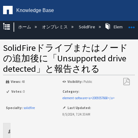
Knowledge Base
グローバル階層を展開/折りたたむ
ホーム
オンプレミス
SolidFire
Element OS 
SolidFireドライブまたはノード
の追加後に「Unsupported drive
detected」と報告される
Views:
48
Visibility:
Public
PDF
Votes:
0
Category:
と
element-software<a>2009357668</a>
し
Specialty:
solidfire
Last Updated:
て
8/5/2024, 7:24:33 AM
保
存
環
境