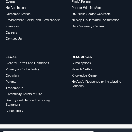
Events
Find A Partner
NetApp Insight
Partner With NetApp
Customer Stories
US Public Sector Contracts
Environment, Social, and Governance
NetApp OnDemand Consumption
Investors
Data Visionary Centers
Careers
Contact Us
LEGAL
RESOURCES
General Terms and Conditions
Subscriptions
Privacy & Cookie Policy
Search NetApp
Copyright
Knowledge Center
Patents
NetApp's Response to the Ukraine
Situation
Trademarks
Community Terms of Use
Slavery and Human Trafficking
Statement
Accessibility