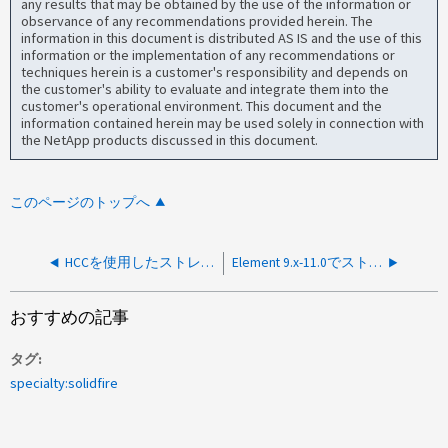
any results that may be obtained by the use of the information or
observance of any recommendations provided herein. The
information in this document is distributed AS IS and the use of this
information or the implementation of any recommendations or
techniques herein is a customer's responsibility and depends on
the customer's ability to evaluate and integrate them into the
customer's operational environment. This document and the
information contained herein may be used solely in connection with
the NetApp products discussed in this document.
このページのトップへ
HCCを使用したストレージの健全性チェックが認証問題で失敗する
Element 9.x-11.0でストレージノードが保留リストに表示されない
おすすめの記事
タグ
specialty:solidfire