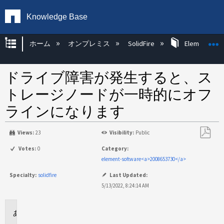
Knowledge Base
グローバル階層を展開/折りたたむ
ホーム
オンプレミス
SolidFire
Element OS 
ドライブ障害が発生すると、ス
トレージノードが一時的にオフ
ラインになります
Views:
23
Visibility:
Public
PDF
Votes:
0
Category:
と
element-software<a>2008653730</a>
し
Specialty:
solidfire
Last Updated:
て
5/13/2022, 8:24:14 AM
保
存
環
境