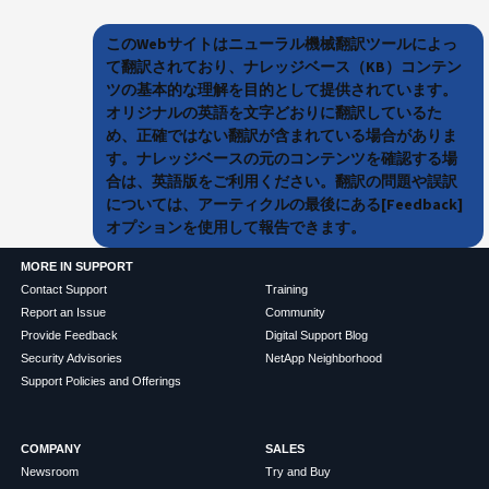
このWebサイトはニューラル機械翻訳ツールによっ
て翻訳されており、ナレッジベース（KB）コンテン
ツの基本的な理解を目的として提供されています。
オリジナルの英語を文字どおりに翻訳しているた
め、正確ではない翻訳が含まれている場合がありま
す。ナレッジベースの元のコンテンツを確認する場
合は、英語版をご利用ください。翻訳の問題や誤訳
については、アーティクルの最後にある[Feedback]
オプションを使用して報告できます。
MORE IN SUPPORT
Contact Support
Training
Report an Issue
Community
Provide Feedback
Digital Support Blog
Security Advisories
NetApp Neighborhood
Support Policies and Offerings
COMPANY
SALES
Newsroom
Try and Buy