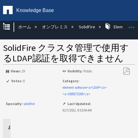
Knowledge Base
グローバル階層を展開/折りたたむ
ホーム
オンプレミス
SolidFire
Element OS 
SolidFire クラスタ管理で使用す
るLDAP認証を取得できません
Views:
29
Visibility:
Public
PDF
Votes:
0
Category:
と
element-software<a>LDAP</a>
し
<a>2009272269</a>
て
Specialty:
solidfire
Last Updated:
保
9/27/2022, 9:53:04 AM
存
環
境