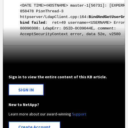
<DATE TIME><HOSTNAME> master-1[56731]: [EXPERR-
858478 PionThread-3
httpserver/LdapClient.cpp:164:
BindAndGetUserGro
bind failed
: ret=49 username=<USERNAME> Error:
80090308: LdapErr: DSID-0C09044E, comment:
AcceptSecurityContext error, data 52e, v2580
Sign in to view the entire content of this KB article.
SIGN IN
New to NetApp?
Learn more about our award-winning
Support
Create Account