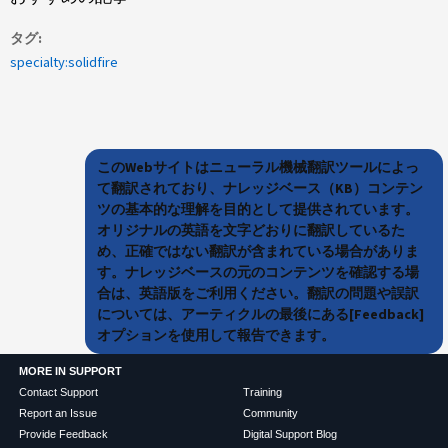
タグ
specialty:solidfire
このWebサイトはニューラル機械翻訳ツールによっ
て翻訳されており、ナレッジベース（KB）コンテン
ツの基本的な理解を目的として提供されています。
オリジナルの英語を文字どおりに翻訳しているた
め、正確ではない翻訳が含まれている場合がありま
す。ナレッジベースの元のコンテンツを確認する場
合は、英語版をご利用ください。翻訳の問題や誤訳
については、アーティクルの最後にある[Feedback]
オプションを使用して報告できます。
MORE IN SUPPORT
Contact Support
Training
Report an Issue
Community
Provide Feedback
Digital Support Blog