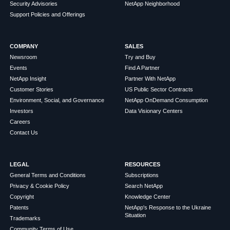
Security Advisories
NetApp Neighborhood
Support Policies and Offerings
COMPANY
SALES
Newsroom
Try and Buy
Events
Find A Partner
NetApp Insight
Partner With NetApp
Customer Stories
US Public Sector Contracts
Environment, Social, and Governance
NetApp OnDemand Consumption
Investors
Data Visionary Centers
Careers
Contact Us
LEGAL
RESOURCES
General Terms and Conditions
Subscriptions
Privacy & Cookie Policy
Search NetApp
Copyright
Knowledge Center
Patents
NetApp's Response to the Ukraine
Situation
Trademarks
Community Terms of Use