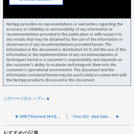
NetApp provides no representations or warranties regarding the
accuracy or reliability or serviceability of any information or
recommendations provided in this publication or with respect to
any results that may be obtained by the use of the information or
observance of any recommendations provided herein. The
information in this document is distributed AS IS and the use of this
information or the implementation of any recommendations or
techniques herein is a customer's responsibility and depends on
the customer's ability to evaluate and integrate them into the
customer's operational environment. This document and the
information contained herein may be used solely in connection with
the NetApp products discussed in this document.
このページのトップへ
SRMでElement SRAを実行すると、リモートデバイスに対応するローカルサイトのデバイスが見つからないというエラーが発生します
「Error 502 - Bad Gateway」が表示されてノードUIにログインできない
おすすめの記事