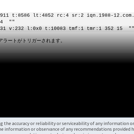
911 t:8586 lt:4852 rc:4 sr:2 iqn.1988-12.com
14 ""
131 v:232 l:0x0 t:10083 tmf:1 tmr:1 352 15 "
アラートがトリガーされます。
the accuracy or reliability or serviceability of any information 
the information or observance of any recommendations provided he