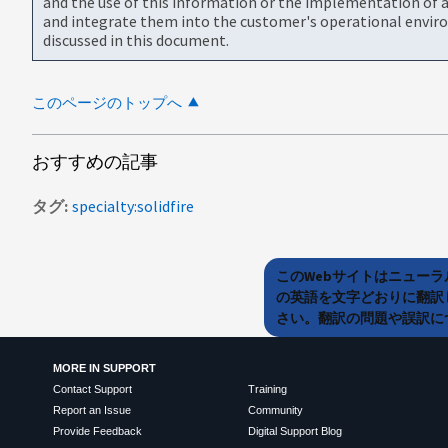
and the use of this information or the implementation of a
and integrate them into the customer's operational envir
discussed in this document.
このページのトップへ
おすすめの記事
タグ
specialty:solidfire
このWebサイトはニュー
の英語を文字どおりに翻訳
さい。翻訳の問題や誤訳につ
MORE IN SUPPORT
Contact Support
Training
Report an Issue
Community
Provide Feedback
Digital Support Blog