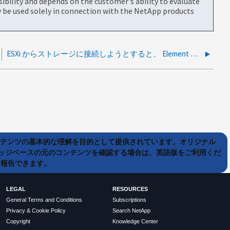
bility and depends on the customer's ability to evaluate
be used solely in connection with the NetApp products
ESXi からストレージに接続しようとすると、 Element ソフトウェアで「 Unknown CHAP Username 」という iSCSI イベントが発生します
ンテンツの基本的な理解を目的として提供されています。オリジナル
ッジベースの元のコンテンツを確認する場合は、英語版をご利用くだ
て報告できます。
LEGAL
RESOURCES
General Terms and Conditions
Subscriptions
Privacy & Cookie Policy
Search NetApp
Copyright
Knowledge Center