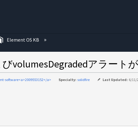
む
Element OS KB
olumesDegradedアラー
nt-software<a>2009553152</a>
Specialty:
solidfire
Last Updated:
6/11/