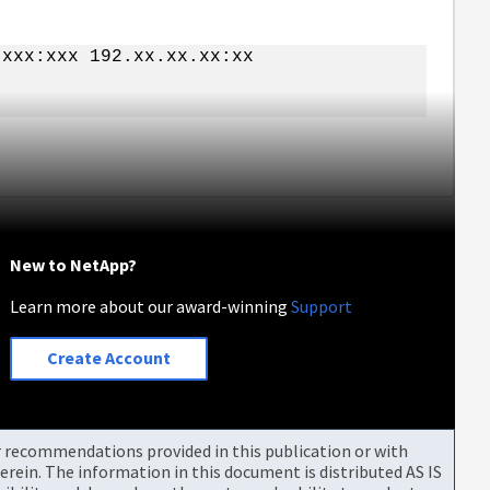
.xxx:xxx 192.xx.xx.xx:xx
"
New to NetApp?
Learn more about our award-winning
Support
Create Account
or recommendations provided in this publication or with
rein. The information in this document is distributed AS IS