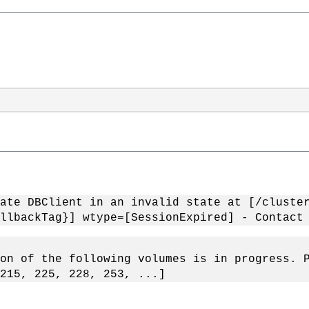
ate DBClient in an invalid state at [/cluster
llbackTag}] wtype=[SessionExpired] - Contact
on of the following volumes is in progress. 
215, 225, 228, 253, ...]