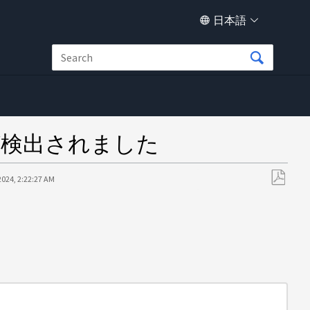
日本語
トが検出されました
2024, 2:22:27 AM
PDF
と
し
て
保
存