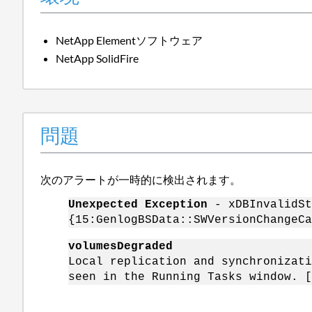
NetApp Elementソフトウェア
NetApp SolidFire
問題
次のアラートが一時的に検出されます。
Unexpected Exception
- xDBInvalidSt
{15:GenlogBSData::SWVersionChangeCa
volumesDegraded
Local replication and synchronizati
seen in the Running Tasks window. [