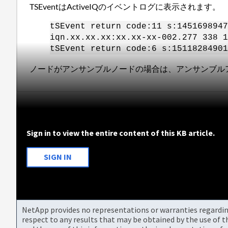
TSEventはActiveIQのイベントログに表示されます。
tSEvent return code:11 s:1451698947
iqn.xx.xx.xx:xx.xx-xx-002.277 338 
tSEvent return code:6 s:1511828490
ノードがアンサンブルノードの場合は、アンサンブル
Sign in to view the entire content of this KB article.
SIGN IN
NetApp provides no representations or warranties regarding 
respect to any results that may be obtained by the use of 