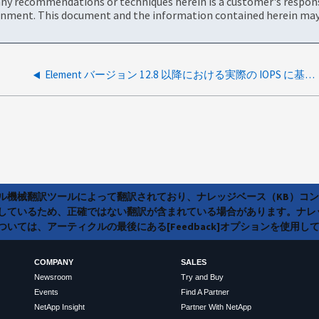
ny recommendations or techniques herein is a customer's responsi
onment. This document and the information contained herein may 
Element バージョン 12.8 以降における実際の IOPS に基づくノード利用率とロード バランシングの理解
ラル機械翻訳ツールによって翻訳されており、ナレッジベース（KB）コ
しているため、正確ではない翻訳が含まれている場合があります。ナレ
いては、アーティクルの最後にある[Feedback]オプションを使用し
COMPANY
SALES
Newsroom
Try and Buy
Events
Find A Partner
NetApp Insight
Partner With NetApp