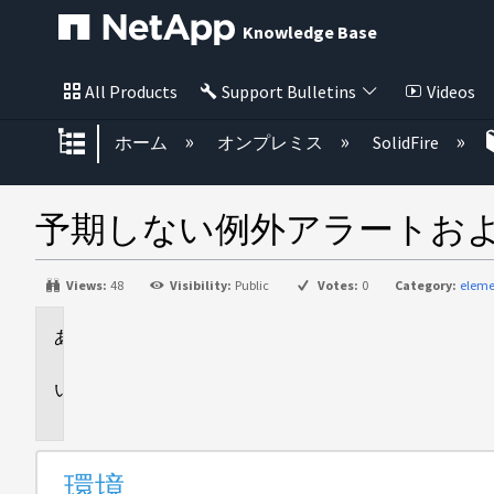
Knowledge Base
All Products
Support Bulletins
Videos
グローバル階層を展開/折りたた
ホーム
オンプレミス
SolidFire
予期しない例外アラートおよびv
Views:
48
Visibility:
Public
Votes:
0
Category:
eleme
環
境
問
題
環境