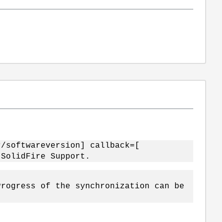
/softwareversion] callback=[
 SolidFire Support.
Progress of the synchronization can be