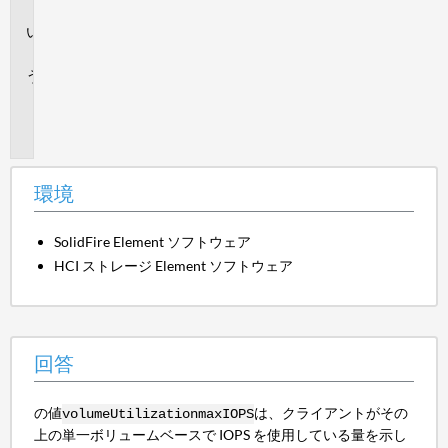
境
回
答
追
加
情
報
環境
SolidFire Element ソフトウェア
HCI ストレージ Element ソフトウェア
回答
の値
は、クライアントがその
volumeUtilization
maxIOPS
上の単一ボリュームベースで IOPS を使用している量を示し