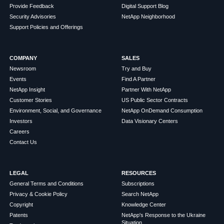
Provide Feedback
Digital Support Blog
Security Advisories
NetApp Neighborhood
Support Policies and Offerings
COMPANY
SALES
Newsroom
Try and Buy
Events
Find A Partner
NetApp Insight
Partner With NetApp
Customer Stories
US Public Sector Contracts
Environment, Social, and Governance
NetApp OnDemand Consumption
Investors
Data Visionary Centers
Careers
Contact Us
LEGAL
RESOURCES
General Terms and Conditions
Subscriptions
Privacy & Cookie Policy
Search NetApp
Copyright
Knowledge Center
Patents
NetApp's Response to the Ukraine
Situation