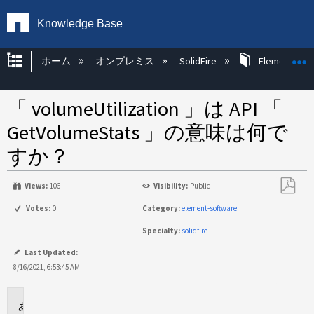
Knowledge Base
グローバル階層を展開/折りたたむ
ホーム
オンプレミス
SolidFire
Element OS 
「 volumeUtilization 」は API 「
GetVolumeStats 」の意味は何で
すか？
Views:
106
Visibility:
Public
PDF
Votes:
0
Category:
element-software
と
Specialty:
solidfire
し
て
Last Updated:
保
8/16/2021, 6:53:45 AM
存
環