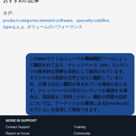
おすすめの記事
タグ
product-categories:element-software
specialty:solidfire
type:q_n_a
ボリュームのパフォーマンス
このWebサイトはニューラル機械翻訳ツールによっ
て翻訳されており、ナレッジベース（KB）コンテン
ツの基本的な理解を目的として提供されています。
オリジナルの英語を文字どおりに翻訳しているた
め、正確ではない翻訳が含まれている場合がありま
す。ナレッジベースの元のコンテンツを確認する場
合は、英語版をご利用ください。翻訳の問題や誤訳
については、アーティクルの最後にある[Feedback]
オプションを使用して報告できます。
MORE IN SUPPORT
Contact Support
Training
Report an Issue
Community