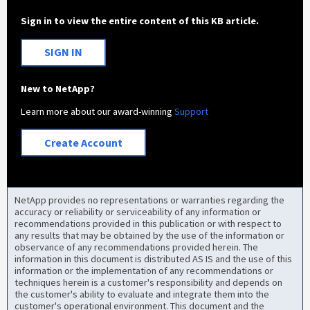
Sign in to view the entire content of this KB article.
SIGN IN
New to NetApp?
Learn more about our award-winning
Support
Create Account
NetApp provides no representations or warranties regarding the
accuracy or reliability or serviceability of any information or
recommendations provided in this publication or with respect to
any results that may be obtained by the use of the information or
observance of any recommendations provided herein. The
information in this document is distributed AS IS and the use of this
information or the implementation of any recommendations or
techniques herein is a customer's responsibility and depends on
the customer's ability to evaluate and integrate them into the
customer's operational environment. This document and the