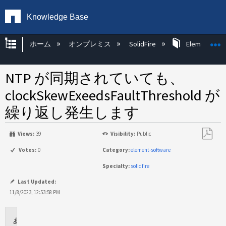
Knowledge Base
グローバル階層を展開/折りたたむ
ホーム
オンプレミス
SolidFire
Element OS 
NTP が同期されていても、
clockSkewExeedsFaultThreshold が
繰り返し発生します
Views:
39
Visibility:
Public
PDF
Votes:
0
Category:
element-software
と
Specialty:
solidfire
し
て
Last Updated:
保
11/8/2023, 12:53:58 PM
存
環