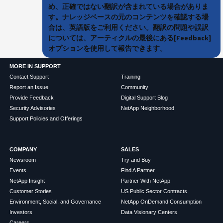
め、正確ではない翻訳が含まれている場合がありま
す。ナレッジベースの元のコンテンツを確認する場
合は、英語版をご利用ください。翻訳の問題や誤訳
については、アーティクルの最後にある[Feedback]
オプションを使用して報告できます。
MORE IN SUPPORT
Contact Support
Training
Report an Issue
Community
Provide Feedback
Digital Support Blog
Security Advisories
NetApp Neighborhood
Support Policies and Offerings
COMPANY
SALES
Newsroom
Try and Buy
Events
Find A Partner
NetApp Insight
Partner With NetApp
Customer Stories
US Public Sector Contracts
Environment, Social, and Governance
NetApp OnDemand Consumption
Investors
Data Visionary Centers
Careers