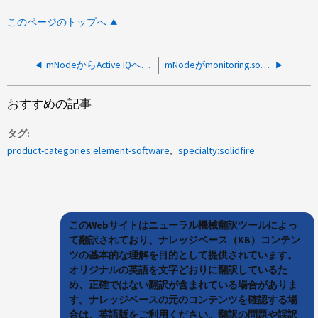
このページのトップへ
mNodeからActive IQへのレポートが突然停止する
mNodeがmonitoring.solidfire.comを解決できない
おすすめの記事
タグ
product-categories:element-software
specialty:solidfire
このWebサイトはニューラル機械翻訳ツールによっ
て翻訳されており、ナレッジベース（KB）コンテン
ツの基本的な理解を目的として提供されています。
オリジナルの英語を文字どおりに翻訳しているた
め、正確ではない翻訳が含まれている場合がありま
す。ナレッジベースの元のコンテンツを確認する場
合は、英語版をご利用ください。翻訳の問題や誤訳