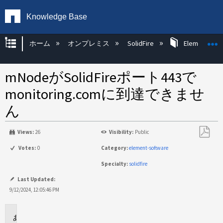
Knowledge Base
グローバル階層を展開/折りたたむ
ホーム
オンプレミス
SolidFire
Element OS 
mNodeがSolidFireポート443で
monitoring.comに到達できませ
ん
Views:
26
Visibility:
Public
PDF
Votes:
0
Category:
element-software
と
Specialty:
solidfire
し
て
Last Updated:
保
9/12/2024, 12:05:46 PM
存
環