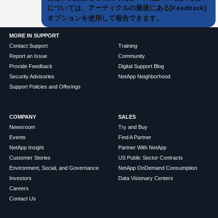
については、アーティクルの最後にある[Feedback]
オプションを使用して報告できます。
MORE IN SUPPORT
Contact Support
Training
Report an Issue
Community
Provide Feedback
Digital Support Blog
Security Advisories
NetApp Neighborhood
Support Policies and Offerings
COMPANY
SALES
Newsroom
Try and Buy
Events
Find A Partner
NetApp Insight
Partner With NetApp
Customer Stories
US Public Sector Contracts
Environment, Social, and Governance
NetApp OnDemand Consumption
Investors
Data Visionary Centers
Careers
Contact Us