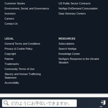
Customer Stories
US Public Sector Contracts
Environment, Social, and Governance
NetApp OnDemand Consumption
Investors
Data Visionary Centers
Careers
Contact Us
LEGAL
RESOURCES
General Terms and Conditions
Subscriptions
Privacy & Cookie Policy
Search NetApp
Copyright
Knowledge Center
Patents
NetApp's Response to the Ukraine
Situation
Trademarks
Community Terms of Use
Slavery and Human Trafficking
Statement
Accessibility
この記事は役に立ちましたか？
©
2026
NetApp
English
Terms of Use
Privacy Policy
Cookie Policy
Cookie Settings
サ