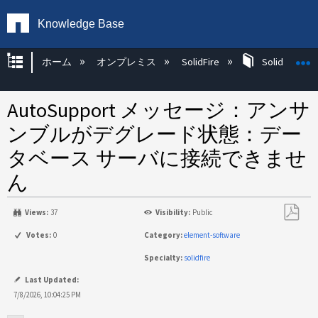
Knowledge Base
グローバル階層を展開/折りたたむ
ホーム
オンプレミス
SolidFire
SolidFire Ha
AutoSupport メッセージ：アンサ
ンブルがデグレード状態：デー
タベース サーバに接続できませ
ん
Views:
37
Visibility:
Public
PDF
Votes:
0
Category:
element-software
と
Specialty:
solidfire
し
て
Last Updated:
保
7/8/2026, 10:04:25 PM
存