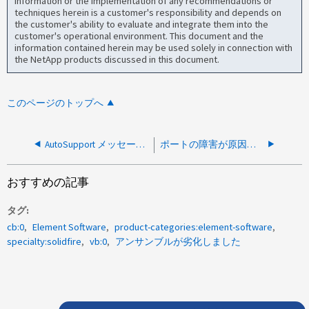
information or the implementation of any recommendations or
techniques herein is a customer's responsibility and depends on
the customer's ability to evaluate and integrate them into the
customer's operational environment. This document and the
information contained herein may be used solely in connection with
the NetApp products discussed in this document.
このページのトップへ
AutoSupport メッセージ： Element クラスタでドライブに障害が発生しました
ポートの障害が原因でBMC/IPMI IPに到達できません
おすすめの記事
タグ
cb:0
Element Software
product-categories:element-software
specialty:solidfire
vb:0
アンサンブルが劣化しました