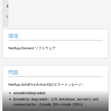
環
境
問
題
環境
NetApp Element ソフトウェア
問題
NetApp SolidFire Active IQのエラーメッセージ：
ensembleDegraded
Ensemble degraded: 1/5 database servers not
connectable: {<node ID>:<node SIP>}