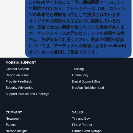
このWebサイトはニューラル機械翻訳ツールによっ
て翻訳されており、ナレッジベース（KB）コンテン
ツの基本的な理解を目的として提供されています。
オリジナルの英語を文字どおりに翻訳しているた
め、正確ではない翻訳が含まれている場合がありま
す。ナレッジベースの元のコンテンツを確認する場
合は、英語版をご利用ください。翻訳の問題や誤訳
については、アーティクルの最後にある[Feedback]
オプションを使用して報告できます。
MORE IN SUPPORT
Contact Support
Training
Report an Issue
Community
Provide Feedback
Digital Support Blog
Security Advisories
NetApp Neighborhood
Support Policies and Offerings
COMPANY
SALES
Newsroom
Try and Buy
Events
Find A Partner
NetApp Insight
Partner With NetApp