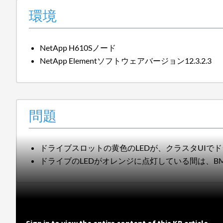
環境
NetApp H610Sノード
NetApp Elementソフトウェアバージョン12.3.2.3
問題
ドライブスロットの黄色のLEDが、クラスタUI
ドライブのLEDがオレンジに点灯している間は、B
Sign in to view the entire content of this KB article.