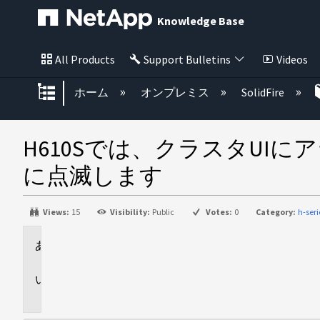
Knowledge Base
All Products
Support Bulletins
Videos
グローバル階層を展開/折りたた
ホーム
オンプレミス
SolidFire
H610Sでは、クラスタUI
に点滅します
Views:
15
Visibility:
Public
Votes:
0
Category:
h-ser
環
境
問
題