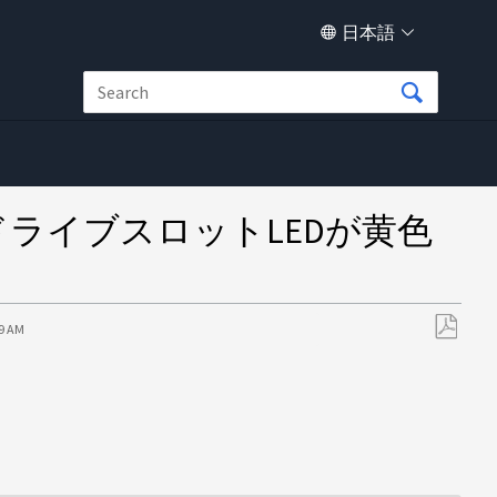
日本語
ドライブスロットLEDが黄色
19 AM
PDF
と
し
て
保
存