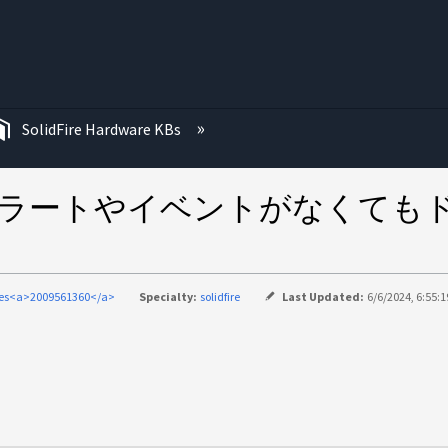
む
SolidFire Hardware KBs
にアラートやイベントがなくても
ies<a>2009561360</a>
Specialty:
solidfire
Last Updated:
6/6/2024, 6:55: