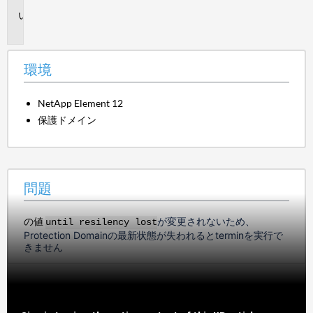
問
題
環境
NetApp Element 12
保護ドメイン
問題
の値
が変更されないため、
until resilency lost
Protection Domainの最新状態が失われるとterminを実行で
きません