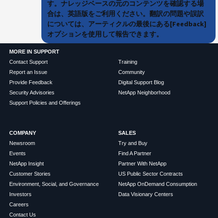
す。ナレッジベースの元のコンテンツを確認する場
合は、英語版をご利用ください。翻訳の問題や誤訳
については、アーティクルの最後にある[Feedback]
オプションを使用して報告できます。
MORE IN SUPPORT
Contact Support
Training
Report an Issue
Community
Provide Feedback
Digital Support Blog
Security Advisories
NetApp Neighborhood
Support Policies and Offerings
COMPANY
SALES
Newsroom
Try and Buy
Events
Find A Partner
NetApp Insight
Partner With NetApp
Customer Stories
US Public Sector Contracts
Environment, Social, and Governance
NetApp OnDemand Consumption
Investors
Data Visionary Centers
Careers
Contact Us