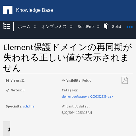
Knowledge Base
グローバル階層を展開/折りたたむ
ホーム
オンプレミス
SolidFire
SolidFire Ha
Element保護ドメインの再同期が
失われる正しい値が表示されま
せん
Views:
22
Visibility:
Public
PDF
Votes:
0
Category:
と
element-software<a>2009392636</a>
し
Specialty:
solidfire
Last Updated:
て
6/20/2024, 10:54:15 AM
保
存
環
境