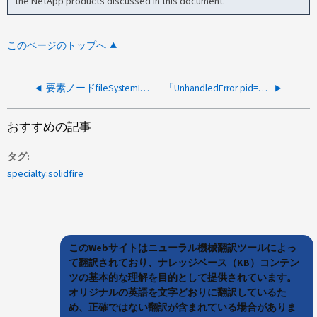
the NetApp products discussed in this document.
このページのトップへ
要素ノードfileSystemIsReadOnly /var/logはブートデバイスの問題により読み取り専用モードになっています
「UnhandledError pid=xxx cmd=mount」-read-only「$｛src｝」「$｛dest｝」というメッセージが表示されて、Elementソフトウェアのアップグレードが失敗する
おすすめの記事
タグ
specialty:solidfire
このWebサイトはニューラル機械翻訳ツールによっ
て翻訳されており、ナレッジベース（KB）コンテン
ツの基本的な理解を目的として提供されています。
オリジナルの英語を文字どおりに翻訳しているた
め、正確ではない翻訳が含まれている場合がありま