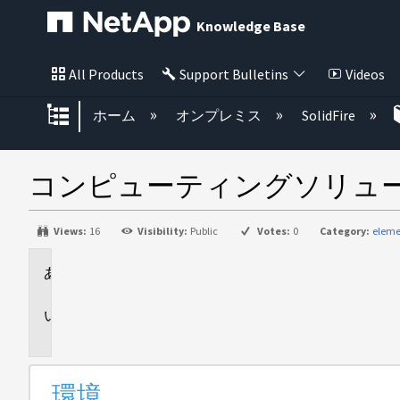
Knowledge Base
All Products
Support Bulletins
Videos
グローバル階層を展開/折りたた
ホーム
オンプレミス
SolidFire
コンピューティングソリュ
Views:
16
Visibility:
Public
Votes:
0
Category:
eleme
環
境
説
明
環境