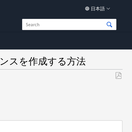
日本語
タンスを作成する方法
PDF
と
し
て
保
存