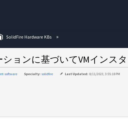
む
SolidFire Hardware KBs
ーションに基づいてVMインス
nt-software
Specialty:
solidfire
Last Updated:
8/11/2023, 3:55:18 PM