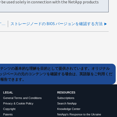
be used solely in connection with the NetApp products
SF シリーズノードのリモート管理用に iDRAC を設定する方法
ストレージノードの BIOS バージョンを確認する方法
ンテンツの基本的な理解を目的として提供されています。オリジナル
ッジベースの元のコンテンツを確認する場合は、英語版をご利用くだ
て報告できます。
LEGAL
RESOURCES
General Terms and Conditions
Subscriptions
Privacy & Cookie Policy
Search NetApp
Copyright
Knowledge Center
Patents
NetApp's Response to the Ukraine