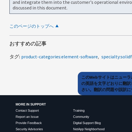
and integrate them into the customer's operational envir
discussed in this document.
このページのトップへ
おすすめの記事
タグ
product-categories:element-software
specialty:solidf
このWebサイトはニュー
の英語を文字どおりに翻訳
さい。翻訳の問題や誤訳につ
MORE IN SUPPORT
Contact Support
Training
Report an Issue
Community
Provide Feedback
Digital Support Blog
Security Advisories
NetApp Neighborhood