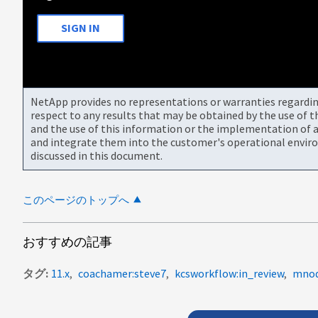
SIGN IN
NetApp provides no representations or warranties regarding 
respect to any results that may be obtained by the use of 
and the use of this information or the implementation of a
and integrate them into the customer's operational envir
discussed in this document.
このページのトップへ
おすすめの記事
タグ
11.x
coachamer:steve7
kcsworkflow:in_review
mno