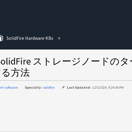
む
SolidFire Hardware KBs
SolidFire ストレージノー
する方法
nt-software
Specialty:
solidfire
Last Updated:
1/25/2024, 9:24:06 PM