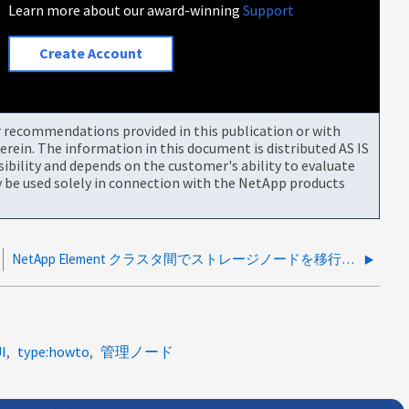
Learn more about our award-winning
Support
Create Account
or recommendations provided in this publication or with
rein. The information in this document is distributed AS IS
bility and depends on the customer's ability to evaluate
be used solely in connection with the NetApp products
NetApp Element クラスタ間でストレージノードを移行する方法
I
type:howto
管理ノード