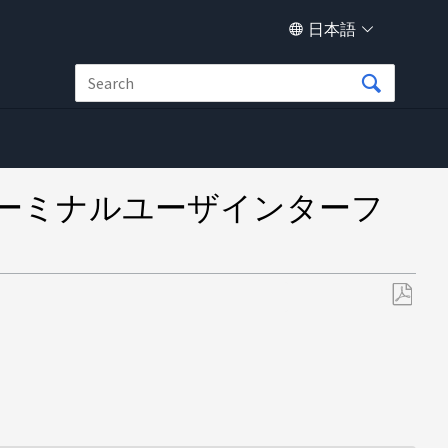
日本語
ドのターミナルユーザインターフ
PDF
と
し
て
保
存