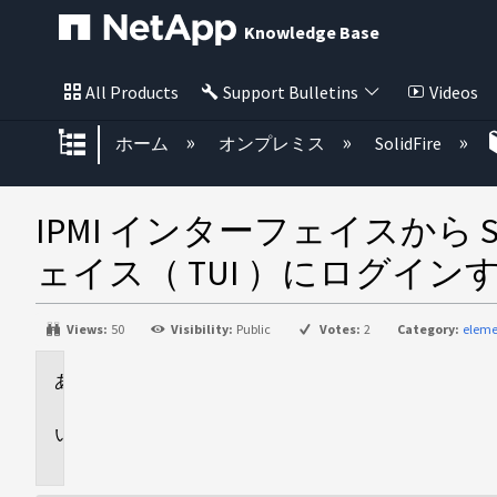
Knowledge Base
All Products
Support Bulletins
Videos
グローバル階層を展開/折りたた
ホーム
オンプレミス
SolidFire
IPMI インターフェイスから 
ェイス（ TUI ）にログイン
Views:
50
Visibility:
Public
Votes:
2
Category:
eleme
環
境
説
明