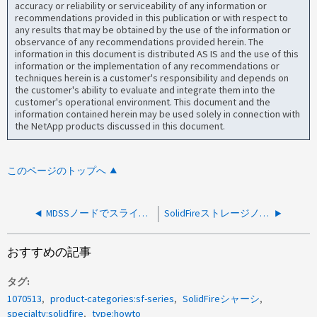
accuracy or reliability or serviceability of any information or
recommendations provided in this publication or with respect to
any results that may be obtained by the use of the information or
observance of any recommendations provided herein. The
information in this document is distributed AS IS and the use of this
information or the implementation of any recommendations or
techniques herein is a customer's responsibility and depends on
the customer's ability to evaluate and integrate them into the
customer's operational environment. This document and the
information contained herein may be used solely in connection with
the NetApp products discussed in this document.
このページのトップへ
MDSSノードでスライスドライブを削除する方法
SolidFireストレージノードまたはHCIストレージノードの交換方法
おすすめの記事
タグ
1070513
product-categories:sf-series
SolidFireシャーシ
specialty:solidfire
type:howto