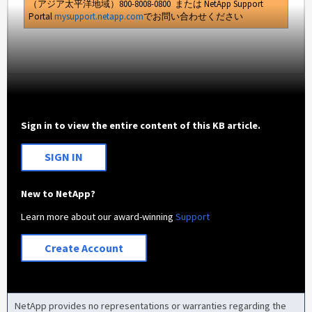
（アジア太平洋地域）800-8008-0800 または NetApp Support
Portal
mysupport.netapp.com
でお問い合わせください
Sign in to view the entire content of this KB article.
SIGN IN
New to NetApp?
Learn more about our award-winning
Support
Create Account
NetApp provides no representations or warranties regarding the