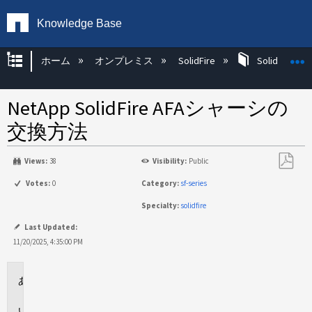
Knowledge Base
グローバル階層を展開/折りたたむ
ホーム
オンプレミス
SolidFire
SolidFire Ha
NetApp SolidFire AFAシャーシの
交換方法
Views:
38
Visibility:
Public
PDF
Votes:
0
Category:
sf-series
と
Specialty:
solidfire
し
て
Last Updated:
保
11/20/2025, 4:35:00 PM
存
環
境
概