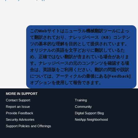
このWebサイトはニューラル機械翻訳ツールによっ
て翻訳されており、ナレッジベース（KB）コンテン
ツの基本的な理解を目的として提供されています。
オリジナルの英語を文字どおりに翻訳しているた
め、正確ではない翻訳が含まれている場合がありま
す。ナレッジベースの元のコンテンツを確認する場
合は、英語版をご利用ください。翻訳の問題や誤訳
については、アーティクルの最後にある[Feedback]
オプションを使用して報告できます。
MORE IN SUPPORT
Contact Support
Training
Report an Issue
Community
Provide Feedback
Digital Support Blog
Security Advisories
NetApp Neighborhood
Support Policies and Offerings