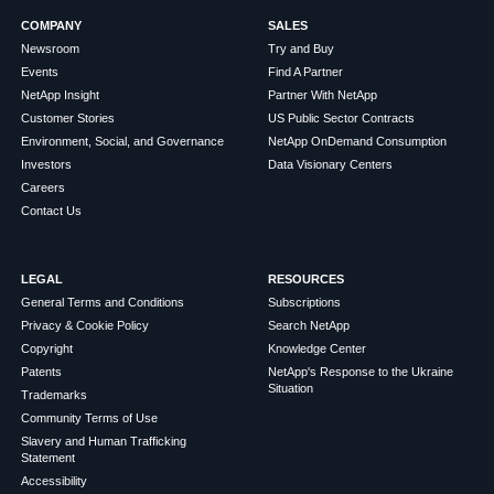
COMPANY
SALES
Newsroom
Try and Buy
Events
Find A Partner
NetApp Insight
Partner With NetApp
Customer Stories
US Public Sector Contracts
Environment, Social, and Governance
NetApp OnDemand Consumption
Investors
Data Visionary Centers
Careers
Contact Us
LEGAL
RESOURCES
General Terms and Conditions
Subscriptions
Privacy & Cookie Policy
Search NetApp
Copyright
Knowledge Center
Patents
NetApp's Response to the Ukraine
Situation
Trademarks
Community Terms of Use
Slavery and Human Trafficking
Statement
Accessibility