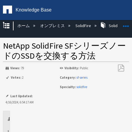
Knowledge Base
グローバル階層を展開/折りたたむ
ホーム
オンプレミス
SolidFire
SolidFire Ha
NetApp SolidFire SFシリーズノー
ドのSSDを交換する方法
Views:
79
Visibility:
Public
PDF
Votes:
2
Category:
sf-series
と
Specialty:
solidfire
し
て
Last Updated:
保
4/16/2024, 6:54:17 AM
存
環
境
説