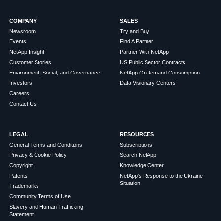
COMPANY
SALES
Newsroom
Try and Buy
Events
Find A Partner
NetApp Insight
Partner With NetApp
Customer Stories
US Public Sector Contracts
Environment, Social, and Governance
NetApp OnDemand Consumption
Investors
Data Visionary Centers
Careers
Contact Us
LEGAL
RESOURCES
General Terms and Conditions
Subscriptions
Privacy & Cookie Policy
Search NetApp
Copyright
Knowledge Center
Patents
NetApp's Response to the Ukraine
Situation
Trademarks
Community Terms of Use
Slavery and Human Trafficking
Statement