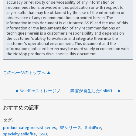
accuracy or reliability or serviceability of any information or
recommendations provided in this publication or with respect to
any results that may be obtained by the use of the information or
observance of any recommendations provided herein. The
information in this document is distributed AS IS and the use of this
information or the implementation of any recommendations or
techniques herein is a customer's responsibility and depends on
the customer's ability to evaluate and integrate them into the
customer's operational environment. This document and the
information contained herein may be used solely in connection with
the NetApp products discussed in this document.
このページのトップへ
SolidFireストレージノードまたはHCIストレージノードの交換方法
障害が発生したSolidFire電源装置の交換方法
おすすめの記事
タグ
product-categories:sf-series
SFシリーズ
SolidFire
specialty:solidfire
SSD