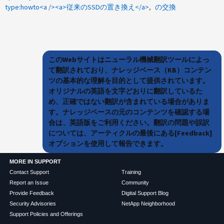
type:howto<a /><a>従来のSSDの置き換え</a>
の交換
このWebサイトはニューラル機械翻訳ツールによっ
て翻訳されており、ナレッジベース（KB）コンテン
ツの基本的な理解を目的として提供されています。
オリジナルの英語を文字どおりに翻訳しているた
め、正確ではない翻訳が含まれている場合がありま
す。ナレッジベースの元のコンテンツを確認する場
合は、英語版をご利用ください。翻訳の問題や誤訳
については、アーティクルの最後にある[Feedback]
オプションを使用して報告できます。
MORE IN SUPPORT
Contact Support
Training
Report an Issue
Community
Provide Feedback
Digital Support Blog
Security Advisories
NetApp Neighborhood
Support Policies and Offerings