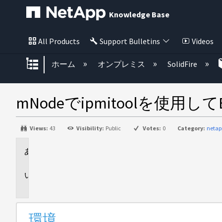
Knowledge Base
All Products
Support Bulletins
Videos
グローバル階層を展開/折りたた
ホーム
オンプレミス
SolidFire
mNodeでipmitoolを使
Views:
43
Visibility:
Public
Votes:
0
Category:
netap
環
境
説
明
環境