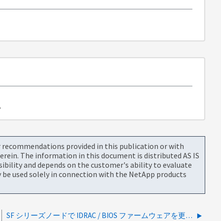
。
or recommendations provided in this publication or with
rein. The information in this document is distributed AS IS
bility and depends on the customer's ability to evaluate
be used solely in connection with the NetApp products
SF シリーズノードで IDRAC / BIOS ファームウェアを更新する方法