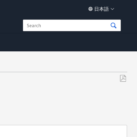
日本語
PDF
と
し
て
保
存