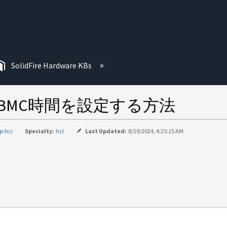
む
SolidFire Hardware KBs
用してBMC時間を設定する方法
p-hci
Specialty:
hci
Last Updated:
8/19/2024, 4:25:15 AM