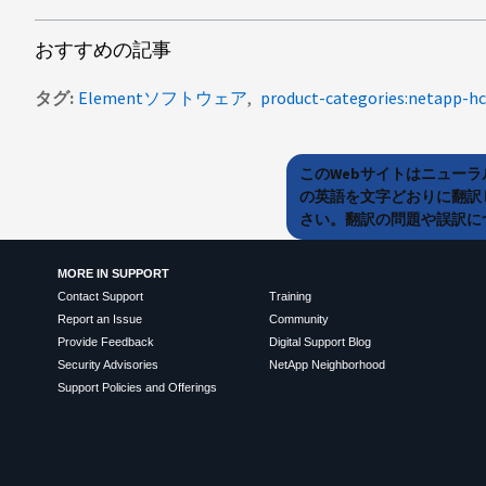
おすすめの記事
タグ
Elementソフトウェア
product-categories:netapp-hc
このWebサイトはニュー
の英語を文字どおりに翻訳
さい。翻訳の問題や誤訳につ
MORE IN SUPPORT
Contact Support
Training
Report an Issue
Community
Provide Feedback
Digital Support Blog
Security Advisories
NetApp Neighborhood
Support Policies and Offerings