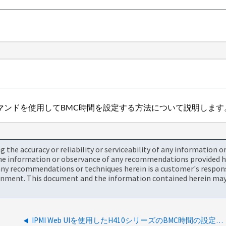
りにコマンドを使用してBMC時間を設定する方法について説明します
the accuracy or reliability or serviceability of any information 
the information or observance of any recommendations provided he
ny recommendations or techniques herein is a customer's responsi
onment. This document and the information contained herein may 
IPMI Web UIを使用したH410シリーズのBMC時間の設定方法