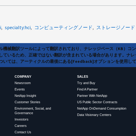
i
specialty:hci
コンピューティングノード
ストレージノード
ラル機械翻訳ツールによって翻訳されており、ナレッジベース（KB）コ
しているため、正確ではない翻訳が含まれている場合があります。ナレ
いては、アーティクルの最後にある[Feedback]オプションを使用し
COMPANY
SALES
Newsroom
Try and Buy
Events
Find A Partner
NetApp Insight
Partner With NetApp
Customer Stories
US Public Sector Contracts
Environment, Social, and
NetApp OnDemand Consumption
Governance
Data Visionary Centers
Investors
Careers
Contact Us