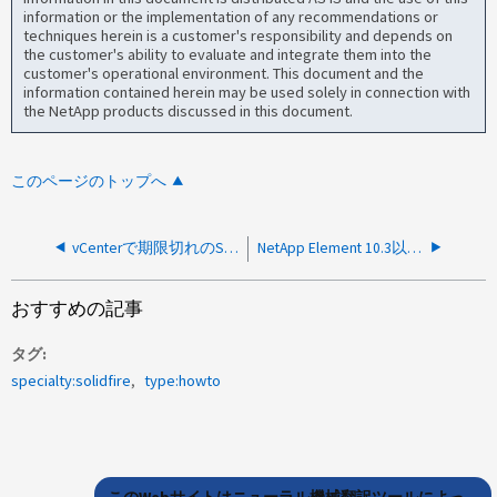
information or the implementation of any recommendations or
techniques herein is a customer's responsibility and depends on
the customer's ability to evaluate and integrate them into the
customer's operational environment. This document and the
information contained herein may be used solely in connection with
the NetApp products discussed in this document.
このページのトップへ
vCenterで期限切れのSolidFire VASA Provider証明書が原因でデータストアにアクセスできません
NetApp Element 10.3以降で不正なボンドポート数が検出されました
おすすめの記事
タグ
specialty:solidfire
type:howto
このWebサイトはニューラル機械翻訳ツールによっ