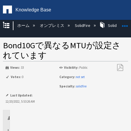
Knowledge Base
グローバル階層を展開/折りたたむ
ホーム
オンプレミス
SolidFire
SolidFire Ha
Bond10Gで異なるMTUが設定さ
れています
Views:
33
Visibility:
Public
PDF
Votes:
0
Category:
not set
と
Specialty:
solidfire
し
て
Last Updated:
保
12/20/2022, 5:53:26 AM
存
環
境
説