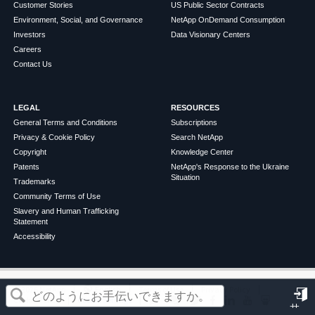
Customer Stories
US Public Sector Contracts
Environment, Social, and Governance
NetApp OnDemand Consumption
Investors
Data Visionary Centers
Careers
Contact Us
LEGAL
RESOURCES
General Terms and Conditions
Subscriptions
Privacy & Cookie Policy
Search NetApp
Copyright
Knowledge Center
Patents
NetApp's Response to the Ukraine
Situation
Trademarks
Community Terms of Use
Slavery and Human Trafficking
Statement
Accessibility
この記事は役に立ちましたか？
©
2026
NetApp
English
Terms of Use
Privacy Policy
Cookie Policy
Cookie Settings
サ
はい
いいえ