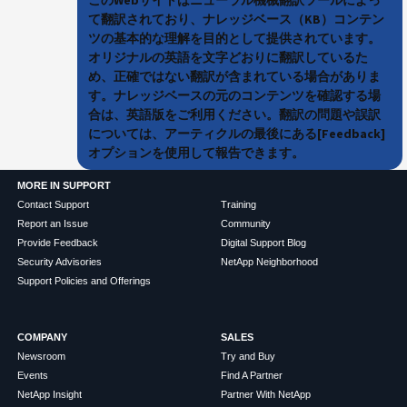
て翻訳されており、ナレッジベース（KB）コンテン
ツの基本的な理解を目的として提供されています。
オリジナルの英語を文字どおりに翻訳しているた
め、正確ではない翻訳が含まれている場合がありま
す。ナレッジベースの元のコンテンツを確認する場
合は、英語版をご利用ください。翻訳の問題や誤訳
については、アーティクルの最後にある[Feedback]
オプションを使用して報告できます。
MORE IN SUPPORT
Contact Support
Training
Report an Issue
Community
Provide Feedback
Digital Support Blog
Security Advisories
NetApp Neighborhood
Support Policies and Offerings
COMPANY
SALES
Newsroom
Try and Buy
Events
Find A Partner
NetApp Insight
Partner With NetApp