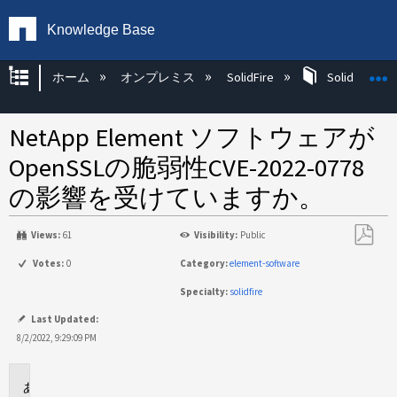
Knowledge Base
グローバル階層を展開/折りたたむ
ホーム
オンプレミス
SolidFire
SolidFire Ha
NetApp Element ソフトウェアが
OpenSSLの脆弱性CVE-2022-0778
の影響を受けていますか。
Views:
61
Visibility:
Public
PDF
Votes:
0
Category:
element-software
と
Specialty:
solidfire
し
て
Last Updated:
保
8/2/2022, 9:29:09 PM
存
環