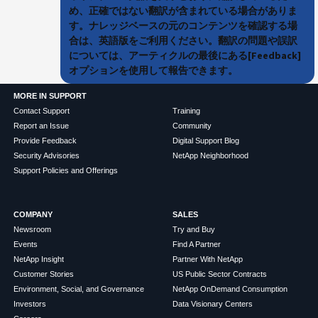
め、正確ではない翻訳が含まれている場合がありま
す。ナレッジベースの元のコンテンツを確認する場
合は、英語版をご利用ください。翻訳の問題や誤訳
については、アーティクルの最後にある[Feedback]
オプションを使用して報告できます。
MORE IN SUPPORT
Contact Support
Training
Report an Issue
Community
Provide Feedback
Digital Support Blog
Security Advisories
NetApp Neighborhood
Support Policies and Offerings
COMPANY
SALES
Newsroom
Try and Buy
Events
Find A Partner
NetApp Insight
Partner With NetApp
Customer Stories
US Public Sector Contracts
Environment, Social, and Governance
NetApp OnDemand Consumption
Investors
Data Visionary Centers