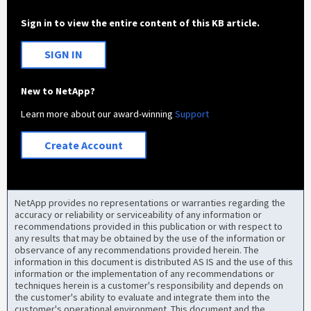
Sign in to view the entire content of this KB article.
SIGN IN
New to NetApp?
Learn more about our award-winning
Support
Create Account
NetApp provides no representations or warranties regarding the
accuracy or reliability or serviceability of any information or
recommendations provided in this publication or with respect to
any results that may be obtained by the use of the information or
observance of any recommendations provided herein. The
information in this document is distributed AS IS and the use of this
information or the implementation of any recommendations or
techniques herein is a customer's responsibility and depends on
the customer's ability to evaluate and integrate them into the
customer's operational environment. This document and the