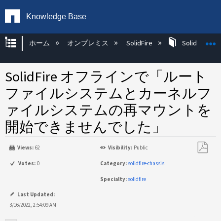
Knowledge Base
グローバル階層を展開/折りたたむ
ホーム
オンプレミス
SolidFire
SolidFire Ha
SolidFire オフラインで「ルート
ファイルシステムとカーネルフ
ァイルシステムの再マウントを
開始できませんでした」
Views:
62
Visibility:
Public
PDF
Votes:
0
Category:
solidfire-chassis
と
Specialty:
solidfire
し
て
Last Updated:
保
3/16/2022, 2:54:09 AM
存