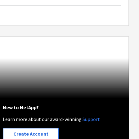
New to NetApp?
Learn more about our award-winning
Support
Create Account