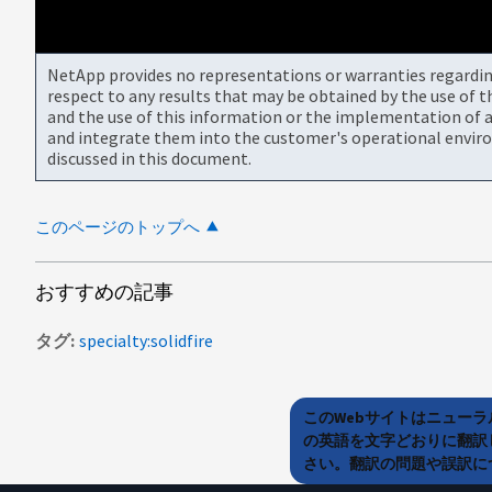
NetApp provides no representations or warranties regarding 
respect to any results that may be obtained by the use of 
and the use of this information or the implementation of a
and integrate them into the customer's operational envir
discussed in this document.
このページのトップへ
おすすめの記事
タグ
specialty:solidfire
このWebサイトはニュー
の英語を文字どおりに翻訳
さい。翻訳の問題や誤訳につ