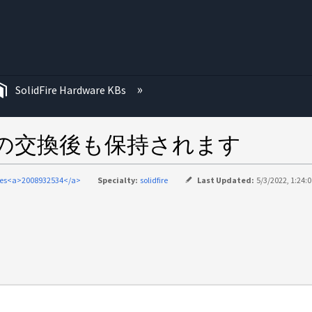
む
SolidFire Hardware KBs
 の交換後も保持されます
ries<a>2008932534</a>
Specialty:
solidfire
Last Updated:
5/3/2022, 1:24: