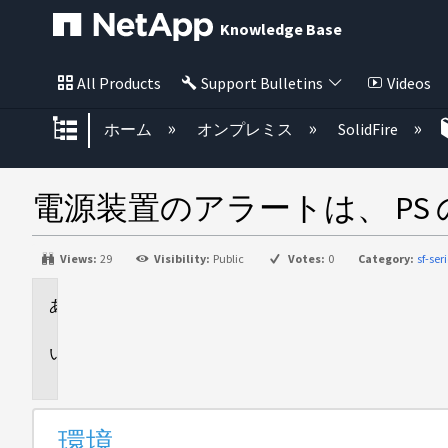
Knowledge Base
All Products
Support Bulletins
Videos
グローバル階層を展開/折りたた
ホーム
オンプレミス
SolidFire
電源装置のアラートは、 PS
Views:
29
Visibility:
Public
Votes:
0
Category:
sf-se
環
境
問
題
環境