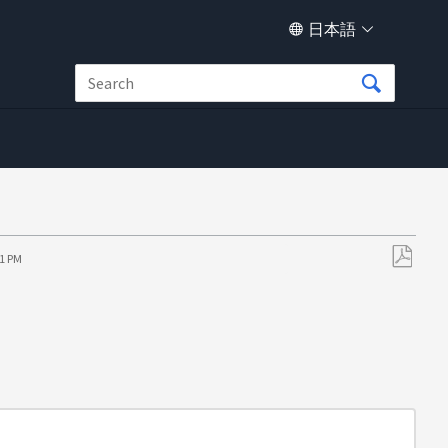
日本語
01 PM
PDF
と
し
て
保
存