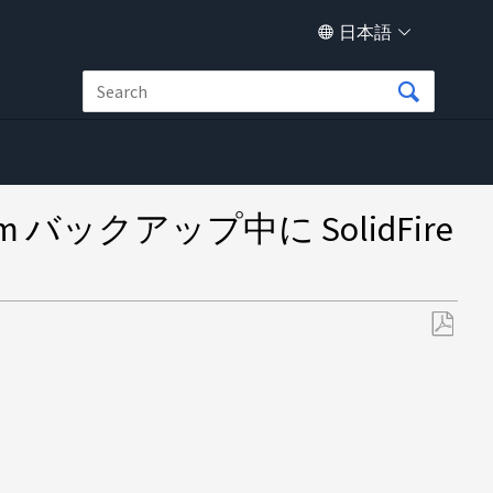
日本語
am バックアップ中に SolidFire
PDF
と
し
て
保
存