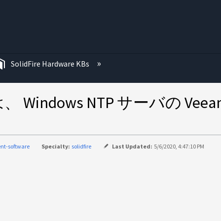
む
SolidFire Hardware KBs
は、 Windows NTP サーバの Vee
nt-software
Specialty:
solidfire
Last Updated:
5/6/2020, 4:47:10 PM