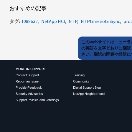
おすすめの記事
タグ
1088632
NetApp HCI
NTP
NTPtimenotinSync
pro
このWebサイトはニュー
の英語を文字どおりに翻訳
さい。翻訳の問題や誤訳につ
MORE IN SUPPORT
Contact Support
Training
Report an Issue
Community
Provide Feedback
Digital Support Blog
Security Advisories
NetApp Neighborhood
Support Policies and Offerings