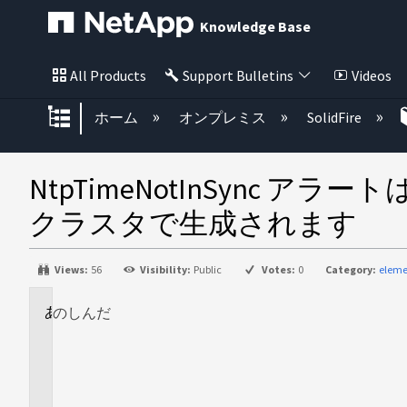
Knowledge Base
All Products
Support Bulletins
Videos
グローバル階層を展開/折りたた
ホーム
オンプレミス
SolidFire
NtpTimeNotInSync アラート
クラスタで生成されます
Views:
56
Visibility:
Public
Votes:
0
Category:
eleme
のし
に
んだ
適
用
さ
れ