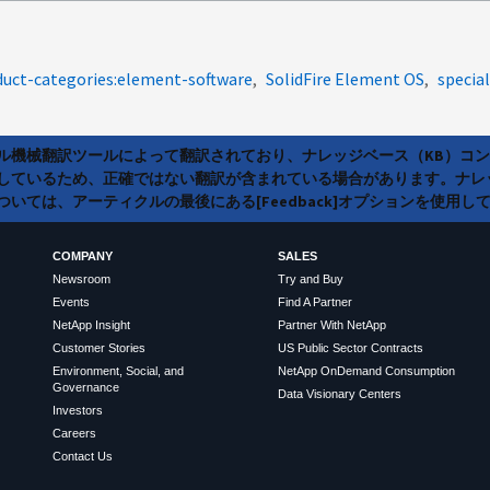
duct-categories:element-software
SolidFire Element OS
special
ラル機械翻訳ツールによって翻訳されており、ナレッジベース（KB）コ
しているため、正確ではない翻訳が含まれている場合があります。ナレ
いては、アーティクルの最後にある[Feedback]オプションを使用し
COMPANY
SALES
Newsroom
Try and Buy
Events
Find A Partner
NetApp Insight
Partner With NetApp
Customer Stories
US Public Sector Contracts
Environment, Social, and
NetApp OnDemand Consumption
Governance
Data Visionary Centers
Investors
Careers
Contact Us