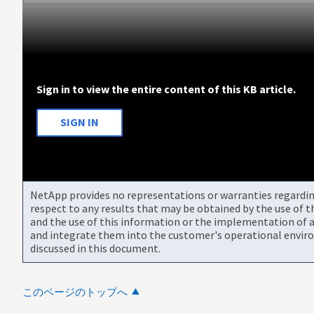
Sign in to view the entire content of this KB article.
SIGN IN
NetApp provides no representations or warranties regarding 
respect to any results that may be obtained by the use of 
and the use of this information or the implementation of a
and integrate them into the customer's operational envir
discussed in this document.
このページのトップへ