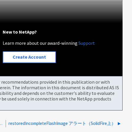
New to NetApp?
Learn more about our award-winning
Support
Create Account
or recommendations provided in this publication or with
rein. The information in this document is distributed AS IS
bility and depends on the customer's ability to evaluate
be used solely in connection with the NetApp products
MTU（9000）を使用してノード間でメッセージを送信できませんでした
restoredIncompleteFlashImage アラート（SolidFire上）