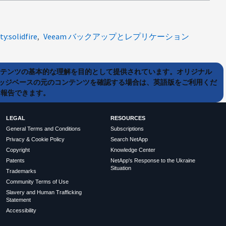
ty:solidfire
Veeam バックアップとレプリケーション
ンテンツの基本的な理解を目的として提供されています。オリジナル
ッジベースの元のコンテンツを確認する場合は、英語版をご利用くだ
て報告できます。
LEGAL
RESOURCES
General Terms and Conditions
Subscriptions
Privacy & Cookie Policy
Search NetApp
Copyright
Knowledge Center
Patents
NetApp's Response to the Ukraine
Situation
Trademarks
Community Terms of Use
Slavery and Human Trafficking
Statement
Accessibility