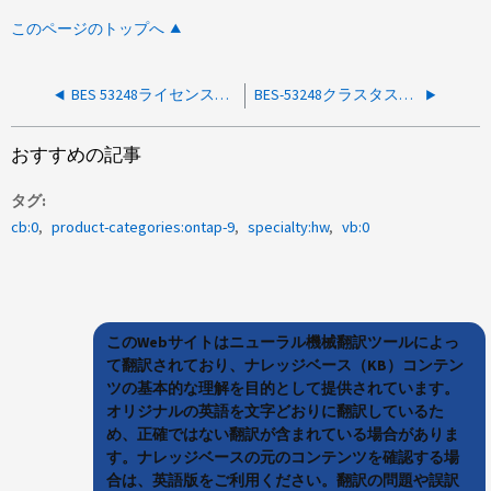
このページのトップへ
BES 53248ライセンスキーファイルの転送に失敗しました
BES-53248クラスタスイッチのログ収集が失敗します。switch password error
おすすめの記事
タグ
cb:0
product-categories:ontap-9
specialty:hw
vb:0
このWebサイトはニューラル機械翻訳ツールによっ
て翻訳されており、ナレッジベース（KB）コンテン
ツの基本的な理解を目的として提供されています。
オリジナルの英語を文字どおりに翻訳しているた
め、正確ではない翻訳が含まれている場合がありま
す。ナレッジベースの元のコンテンツを確認する場
合は、英語版をご利用ください。翻訳の問題や誤訳