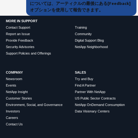
については、アーティクルの最後にある[Feedback]
オプションを使用して報告できます。
MORE IN SUPPORT
Contact Support
Training
Report an Issue
Community
Provide Feedback
Digital Support Blog
Security Advisories
NetApp Neighborhood
Support Policies and Offerings
COMPANY
SALES
Newsroom
Try and Buy
Events
Find A Partner
NetApp Insight
Partner With NetApp
Customer Stories
US Public Sector Contracts
Environment, Social, and Governance
NetApp OnDemand Consumption
Investors
Data Visionary Centers
Careers
Contact Us