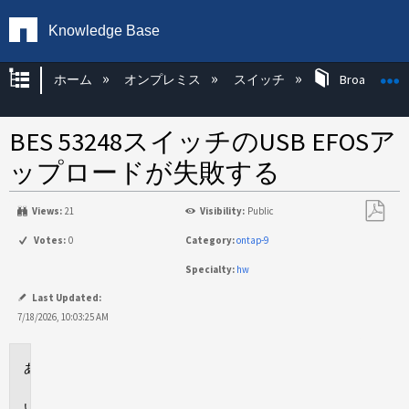
Knowledge Base
グローバル階層を展開/折りたたむ
ホーム
オンプレミス
スイッチ
Broadcom 
BES 53248スイッチのUSB EFOSア
ップロードが失敗する
Views:
21
Visibility:
Public
PDF
Votes:
0
Category:
ontap-9
と
Specialty:
hw
し
て
Last Updated:
保
7/18/2026, 10:03:25 AM
存
環
境
問