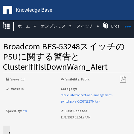
Knowledge Base
グローバル階層を展開/折りたたむ
ホーム
オンプレミス
スイッチ
Broadcom 
Broadcom BES-53248スイッチの
PSUに関する警告と
ClusterIfIfIslDownWarn_Alert
Views:
13
Visibility:
Public
PDF
Votes:
0
Category:
と
fabric-interconnect-and-management-
し
switches<a>2009718278</a>
て
Specialty:
hw
Last Updated:
保
11/1/2023, 11:54:27 AM
存
環