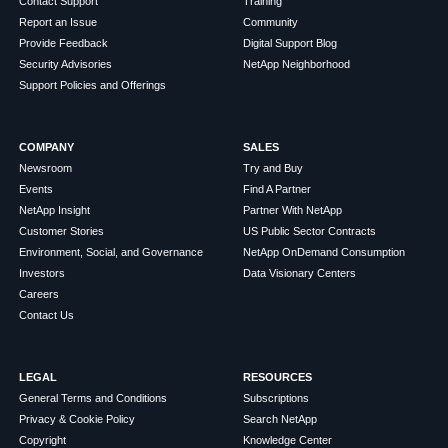
Contact Support
Training
Report an Issue
Community
Provide Feedback
Digital Support Blog
Security Advisories
NetApp Neighborhood
Support Policies and Offerings
COMPANY
SALES
Newsroom
Try and Buy
Events
Find A Partner
NetApp Insight
Partner With NetApp
Customer Stories
US Public Sector Contracts
Environment, Social, and Governance
NetApp OnDemand Consumption
Investors
Data Visionary Centers
Careers
Contact Us
LEGAL
RESOURCES
General Terms and Conditions
Subscriptions
Privacy & Cookie Policy
Search NetApp
Copyright
Knowledge Center