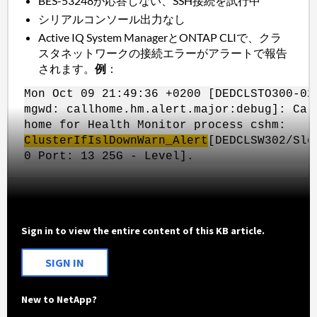
BES-53248が応答しない、SSH接続を試行中
シリアルコンソール出力なし
Active IQ System ManagerとONTAP CLIで、クラ
スタネットワークの接続エラーがアラートで報告
されます。
例
：
Mon Oct 09 21:49:36 +0200 [DEDCLSTO300-02
mgwd: callhome.hm.alert.major:debug]: Cal
home for Health Monitor process cshm:
ClusterIfIslDownWarn_Alert
[DEDCLSW302/Slo
0 Port: 13 25G - Level].
Sign in to view the entire content of this KB article.
SIGN IN
New to NetApp?