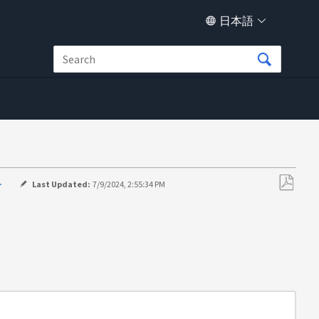
日本語
>
Last Updated:
7/9/2024, 2:55:34 PM
PDF
と
し
て
保
存