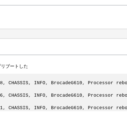
せずリブートした
8, CHASSIS, INFO, BrocadeG610, Processor reb
6, CHASSIS, INFO, BrocadeG610, Processor reb
1, CHASSIS, INFO, BrocadeG610, Processor reb