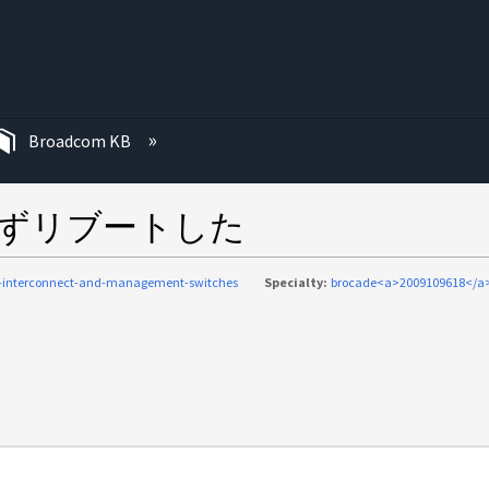
む
Broadcom KB
予期せずリブートした
c-interconnect-and-management-switches
Specialty:
brocade<a>2009109618</a