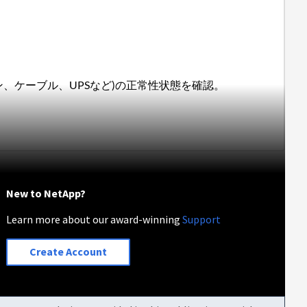
、ケーブル、UPSなど)の正常性状態を確認。
New to NetApp?
Learn more about our award-winning
Support
Create Account