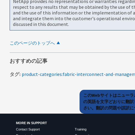
NetApp provides no representations or warranties regarding 
respect to any results that may be obtained by the use of 
and the use of this information or the implementation of a
and integrate them into the customer's operational envir
discussed in this document.
このページのトップへ
おすすめの記事
タグ
product-categories:fabric-interconnect-and-manage
このWebサイトはニュー
の英語を文字どおりに翻訳
さい。翻訳の問題や誤訳につ
MORE IN SUPPORT
Contact Support
Training