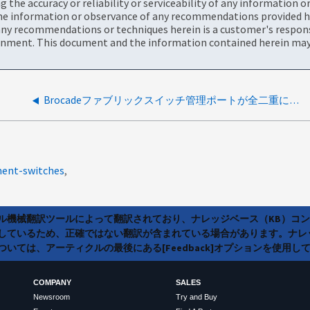
the accuracy or reliability or serviceability of any information 
the information or observance of any recommendations provided he
ny recommendations or techniques herein is a customer's responsi
onment. This document and the information contained herein may 
Brocadeファブリックスイッチ管理ポートが全二重にネゴシエートしない
ment-switches
ラル機械翻訳ツールによって翻訳されており、ナレッジベース（KB）コ
しているため、正確ではない翻訳が含まれている場合があります。ナレ
いては、アーティクルの最後にある[Feedback]オプションを使用し
COMPANY
SALES
Newsroom
Try and Buy