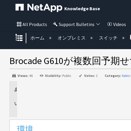
Knowledge Base
All Products
Support Bulletins
Videos
グローバル階層を展開/折りたた
ホーム
オンプレミス
スイッチ
Brocade G610が複数回
Views:
46
Visibility:
Public
Votes:
1
Category:
fabri
環
境
問
題
環境