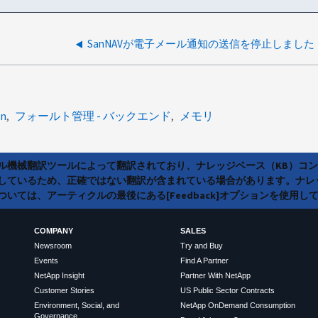
SanNAVが電子メール通知の送信を停止しました
an
フォールト管理 - バックエンド
メモリ
ラル機械翻訳ツールによって翻訳されており、ナレッジベース（KB）コ
しているため、正確ではない翻訳が含まれている場合があります。ナレ
いては、アーティクルの最後にある[Feedback]オプションを使用し
COMPANY
SALES
Newsroom
Try and Buy
Events
Find A Partner
NetApp Insight
Partner With NetApp
Customer Stories
US Public Sector Contracts
Environment, Social, and
NetApp OnDemand Consumption
Governance