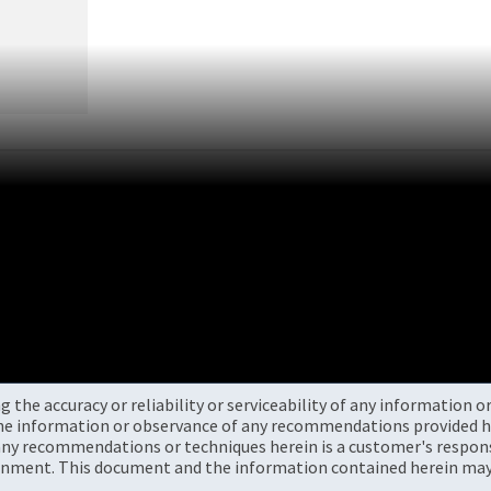
the accuracy or reliability or serviceability of any information 
the information or observance of any recommendations provided he
ny recommendations or techniques herein is a customer's responsi
onment. This document and the information contained herein may 