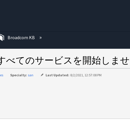
む
Broadcom KB
後にすべてのサービスを開始しま
ies
Specialty:
san
Last Updated:
8/2/2021, 12:57:08 PM