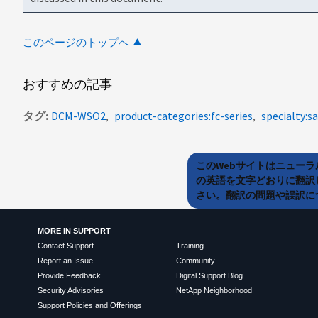
このページのトップへ
おすすめの記事
タグ
DCM-WSO2
product-categories:fc-series
specialty:s
このWebサイトはニュー
の英語を文字どおりに翻訳
さい。翻訳の問題や誤訳につ
MORE IN SUPPORT
Contact Support
Training
Report an Issue
Community
Provide Feedback
Digital Support Blog
Security Advisories
NetApp Neighborhood
Support Policies and Offerings