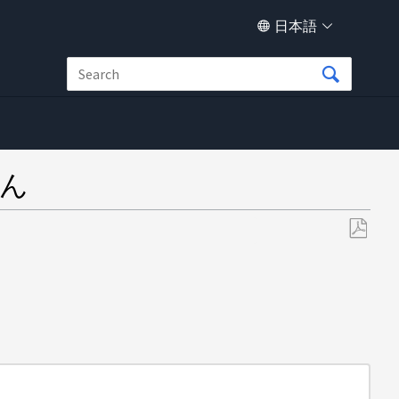
日本語
せん
PDF
と
し
て
保
存