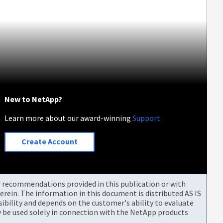
New to NetApp?
Learn more about our award-winning
Support
Create Account
or recommendations provided in this publication or with
rein. The information in this document is distributed AS IS
bility and depends on the customer's ability to evaluate
be used solely in connection with the NetApp products