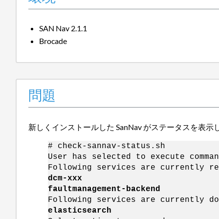
SAN Nav 2.1.1
Brocade
問題
新しくインストールした SanNav がステータスを表示
# check-sannav-status.sh
User has selected to execute comman
Following services are currently re
dcm-xxx
faultmanagement-backend
Following services are currently do
elasticsearch