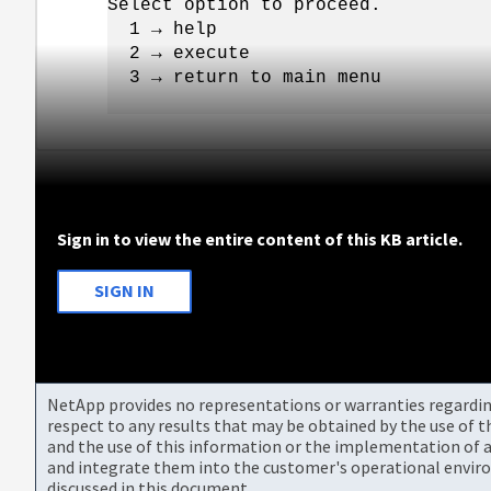
Select option to proceed.
1 → help
2 → execute
3 → return to main menu
Sign in to view the entire content of this KB article.
SIGN IN
NetApp provides no representations or warranties regarding 
respect to any results that may be obtained by the use of 
and the use of this information or the implementation of a
and integrate them into the customer's operational envir
discussed in this document.