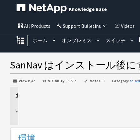
Knowledge Base
All Products
Support Bulletins
Videos
グローバル階層を展開/折りたた
ホーム
オンプレミス
スイッチ
SanNav はインストール
Views:
42
Visibility:
Public
Votes:
0
Category:
fc-ser
環
境
問
題
環境