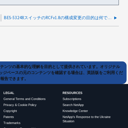
BES-53248スイッチのRCFv1.8の構成変更の目的は何ですか
ンテンツの基本的な理解を目的として提供されています。オリジナル
ッジベースの元のコンテンツを確認する場合は、英語版をご利用くだ
て報告できます。
LEGAL
RESOURCES
General Terms and Conditions
Subscriptions
Privacy & Cookie Policy
Search NetApp
Copyright
Knowledge Center
Patents
NetApp's Response to the Ukraine
Situation
Trademarks