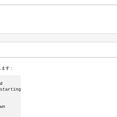
します：
d
starting
wn