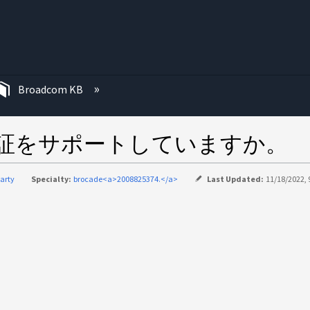
む
Broadcom KB
要素認証をサポートしていますか。
party
Specialty:
brocade<a>2008825374.</a>
Last Updated:
11/18/2022, 