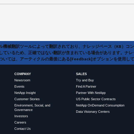
ラル機械翻訳ツールによって翻訳されており、ナレッジベース（KB）コ
しているため、正確ではない翻訳が含まれている場合があります。ナレ
いては、アーティクルの最後にある[Feedback]オプションを使用し
COMPANY
SALES
Newsroom
Try and Buy
Events
Find A Partner
NetApp Insight
Partner With NetApp
Customer Stories
US Public Sector Contracts
Environment, Social, and
NetApp OnDemand Consumption
Governance
Data Visionary Centers
Investors
Careers
Contact Us