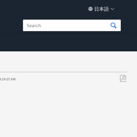
日本語
9:24:07 AM
PDF
と
し
て
保
存