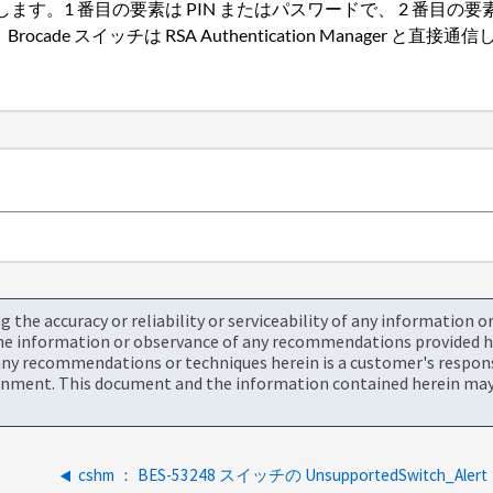
番目の要素は PIN またはパスワードで、 2 番目の要素は RSA 
ocade スイッチは RSA Authentication Manager と
the accuracy or reliability or serviceability of any information 
the information or observance of any recommendations provided he
ny recommendations or techniques herein is a customer's responsi
onment. This document and the information contained herein may 
cshm ： BES-53248 スイッチの UnsupportedSwitch_Alert