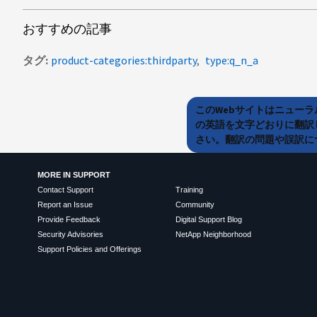
おすすめの記事
タグ
product-categories:thirdparty
type:q_n_a
このWebサイトはニュー
の英語を文字どおりに翻訳
さい。翻訳の問題や誤訳につ
MORE IN SUPPORT
Contact Support
Training
Report an Issue
Community
Provide Feedback
Digital Support Blog
Security Advisories
NetApp Neighborhood
Support Policies and Offerings