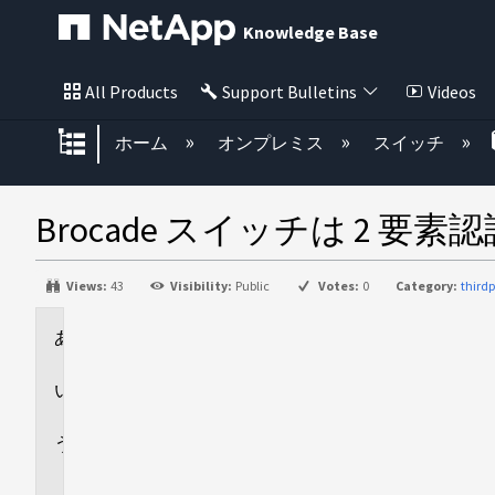
Knowledge Base
All Products
Support Bulletins
Videos
グローバル階層を展開/折りたた
ホーム
オンプレミス
スイッチ
Brocade スイッチは 2 
Views:
43
Visibility:
Public
Votes:
0
Category:
third
環
境
回
答
追
加
情