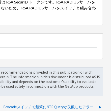
SecurID トークンです。RSA RADIUS サーバを
直接通信しないため、 RSA RADIUS サーバをスイッチと組み合わ
or recommendations provided in this publication or with
rein. The information in this document is distributed AS IS
bility and depends on the customer's ability to evaluate
be used solely in connection with the NetApp products
Brocadeスイッチで頻繁にNTP Queryが失敗したアラートを生成します