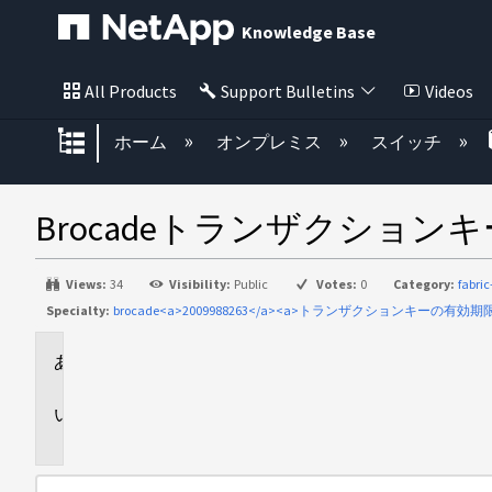
Knowledge Base
All Products
Support Bulletins
Videos
グローバル階層を展開/折りたた
ホーム
オンプレミス
スイッチ
Brocadeトランザクショ
Views:
34
Visibility:
Public
Votes:
0
Category:
fabri
Specialty:
brocade<a>2009988263</a><a>トランザクションキーの有効
環
境
問
題