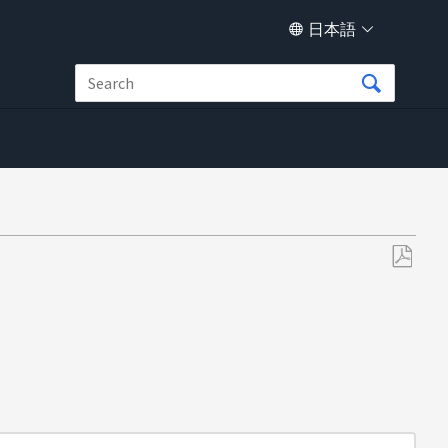
日本語
PDF
と
し
て
保
存