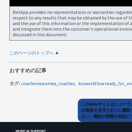
NetApp provides no representations or warranties regarding 
respect to any results that may be obtained by the use of 
and the use of this information or the implementation of a
and integrate them into the customer's operational envir
discussed in this document.
このページのトップへ
おすすめの記事
タグ
coachemea:emea_coaches
kcsworkflow:ready_for_re
このWebサイトはニュー
の英語を文字どおりに翻訳
さい。翻訳の問題や誤訳につ
MORE IN SUPPORT