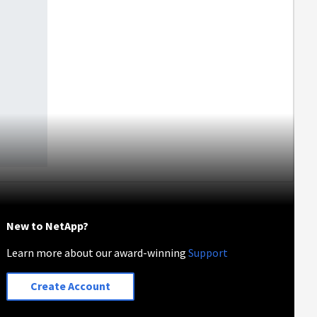
New to NetApp?
Learn more about our award-winning
Support
Create Account