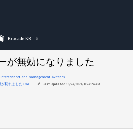
む
Brocade KB
ンキーが無効になりました
c-interconnect-and-management-switches
期限が切れました</a>
Last Updated:
6/24/2024, 8:24:24 AM