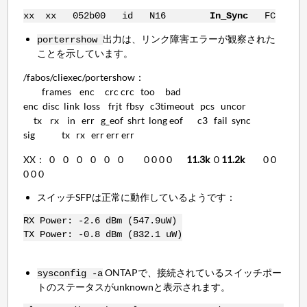
xx xx 052b00 id N16
In_Sync
FC
出力は、リンク障害エラーが観察された
porterrshow
ことを示しています。
/fabos/cliexec/portershow：
frames enc crc crc too bad
enc disc link loss frjt fbsy c3timeout pcs uncor
tx rx in err g_eof shrt long eof c3 fail sync
sig tx rx err err err
XX： 0 0 0 0 0 0 0 0 0 0
11.3k
0
11.2k
0 0
0 0 0
スイッチSFPは正常に動作しているようです：
RX Power: -2.6 dBm (547.9uW)
TX Power: -0.8 dBm (832.1 uW)
ONTAPで、接続されているスイッチポー
sysconfig -a
トのステータスがunknownと表示されます。