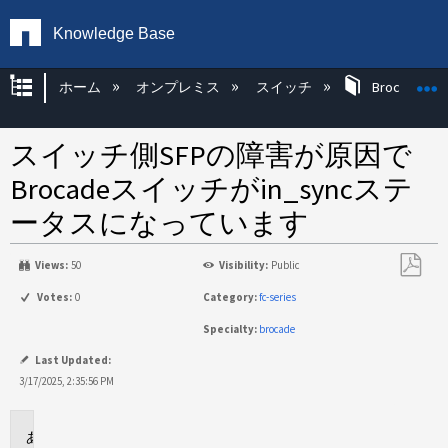
Knowledge Base
グローバル階層を展開/折りたたむ
ホーム
オンプレミス
スイッチ
Brocade KB
スイッチ側SFPの障害が原因で
Brocadeスイッチがin_syncステ
ータスになっています
Views:
50
Visibility:
Public
PDF
Votes:
0
Category:
fc-series
と
Specialty:
brocade
し
て
Last Updated:
保
3/17/2025, 2:35:56 PM
存
環