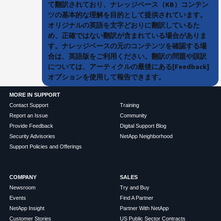
て翻訳されており、ナレッジベース（KB）コンテン
ツの基本的な理解を目的として提供されています。
オリジナルの英語を文字どおりに翻訳しているた
め、正確ではない翻訳が含まれている場合がありま
す。ナレッジベースの元のコンテンツを確認する場
合は、英語版をご利用ください。翻訳の問題や誤訳
については、アーティクルの最後にある[Feedback]
オプションを使用して報告できます。
MORE IN SUPPORT
Contact Support
Training
Report an Issue
Community
Provide Feedback
Digital Support Blog
Security Advisories
NetApp Neighborhood
Support Policies and Offerings
COMPANY
SALES
Newsroom
Try and Buy
Events
Find A Partner
NetApp Insight
Partner With NetApp
Customer Stories
US Public Sector Contracts