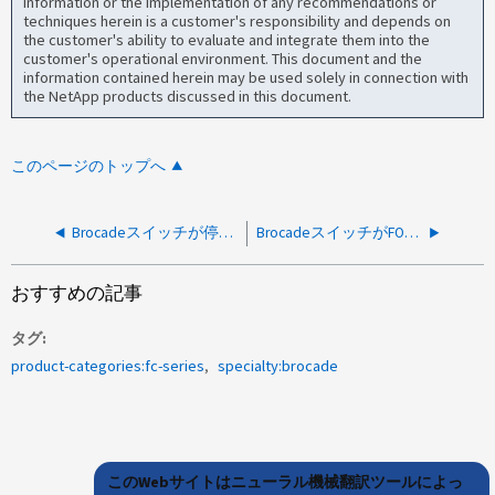
information or the implementation of any recommendations or
techniques herein is a customer's responsibility and depends on
the customer's ability to evaluate and integrate them into the
customer's operational environment. This document and the
information contained herein may be used solely in connection with
the NetApp products discussed in this document.
このページのトップへ
Brocadeスイッチが停止してブートしない
BrocadeスイッチがFOSでブートしていない
おすすめの記事
タグ
product-categories:fc-series
specialty:brocade
このWebサイトはニューラル機械翻訳ツールによっ