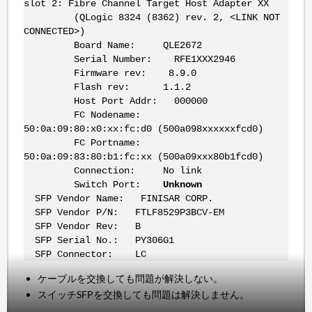
slot 2: Fibre Channel Target Host Adapter XX
(QLogic 8324 (8362) rev. 2, <LINK NOT
CONNECTED>)
Board Name: QLE2672
Serial Number: RFE1XXX2946
Firmware rev: 8.9.0
Flash rev: 1.1.2
Host Port Addr: 000000
FC Nodename:
50:0a:09:80:x0:xx:fc:d0 (500a098xxxxxxfcd0)
FC Portname:
50:0a:09:83:80:b1:fc:xx (500a09xxx80b1fcd0)
Connection: No link
Switch Port:
Unknown
SFP Vendor Name: FINISAR CORP.
SFP Vendor P/N: FTLF8529P3BCV-EM
SFP Vendor Rev: B
SFP Serial No.: PY306G1
SFP Connector: LC
ケーブルを交換しても問題が解決しない。
スイッチSFPを交換しても問題は解決しません。