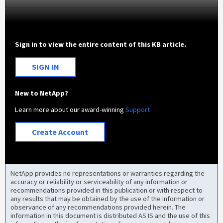
Sign in to view the entire content of this KB article.
SIGN IN
New to NetApp?
Learn more about our award-winning
Support
Create Account
NetApp provides no representations or warranties regarding the
accuracy or reliability or serviceability of any information or
recommendations provided in this publication or with respect to
any results that may be obtained by the use of the information or
observance of any recommendations provided herein. The
information in this document is distributed AS IS and the use of this