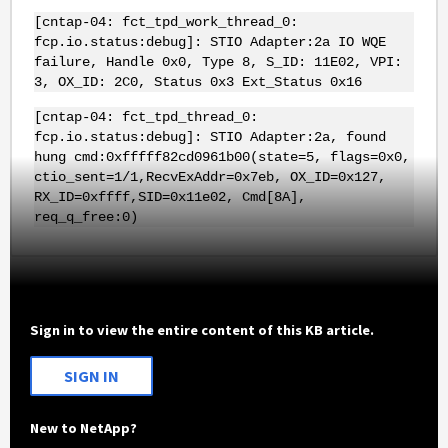
[cntap-04: fct_tpd_work_thread_0:
fcp.io.status:debug]: STIO Adapter:2a IO WQE
failure, Handle 0x0, Type 8, S_ID: 11E02, VPI:
3, OX_ID: 2C0, Status 0x3 Ext_Status 0x16
[cntap-04: fct_tpd_thread_0:
fcp.io.status:debug]: STIO Adapter:2a, found
hung cmd:0xfffff82cd0961b00(state=5, flags=0x0,
ctio_sent=1/1,RecvExAddr=0x7eb, OX_ID=0x127,
RX_ID=0xffff,SID=0x11e02, Cmd[8A],
req_q_free:0)
Sign in to view the entire content of this KB article.
SIGN IN
New to NetApp?