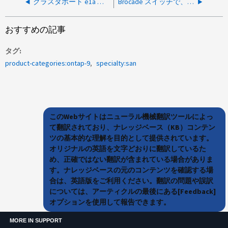
クラスタポート e1a がダウンしています
Brocade スイッチで、「 command not found 」または「 fabos not yet initialized 」エラーでコマンドが失敗します
おすすめの記事
タグ
product-categories:ontap-9
specialty:san
このWebサイトはニューラル機械翻訳ツールによっ
て翻訳されており、ナレッジベース（KB）コンテン
ツの基本的な理解を目的として提供されています。
オリジナルの英語を文字どおりに翻訳しているた
め、正確ではない翻訳が含まれている場合がありま
す。ナレッジベースの元のコンテンツを確認する場
合は、英語版をご利用ください。翻訳の問題や誤訳
については、アーティクルの最後にある[Feedback]
オプションを使用して報告できます。
MORE IN SUPPORT