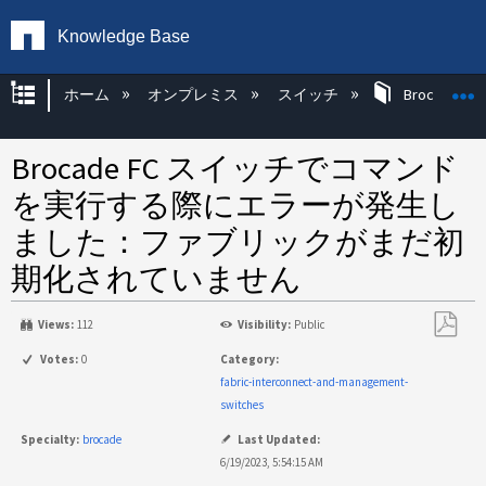
Knowledge Base
グローバル階層を展開/折りたたむ
ホーム
オンプレミス
スイッチ
Brocade KB
Brocade FC スイッチでコマンド
を実行する際にエラーが発生し
ました：ファブリックがまだ初
期化されていません
Views:
112
Visibility:
Public
PDF
Votes:
0
Category:
と
fabric-interconnect-and-management-
し
switches
て
Specialty:
brocade
Last Updated:
保
6/19/2023, 5:54:15 AM
存