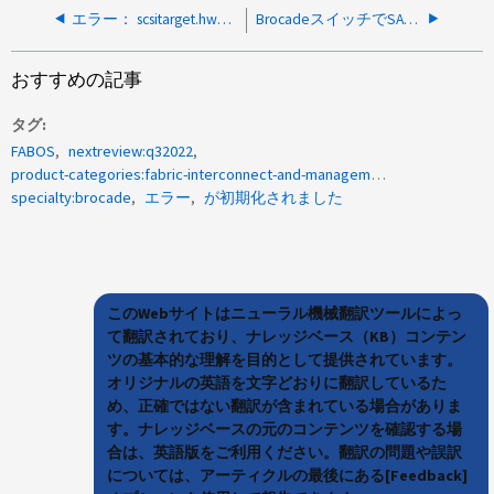
エラー： scsitarget.hwpfct.els.rjt ： Fibre Channel ELS 要求がアダプタから送信されました
BrocadeスイッチでSAN Healthレポートを実行中にエラーが発生しました
おすすめの記事
タグ
FABOS
nextreview:q32022
product-categories:fabric-interconnect-and-management-switches
specialty:brocade
エラー
が初期化されました
このWebサイトはニューラル機械翻訳ツールによっ
て翻訳されており、ナレッジベース（KB）コンテン
ツの基本的な理解を目的として提供されています。
オリジナルの英語を文字どおりに翻訳しているた
め、正確ではない翻訳が含まれている場合がありま
す。ナレッジベースの元のコンテンツを確認する場
合は、英語版をご利用ください。翻訳の問題や誤訳
については、アーティクルの最後にある[Feedback]