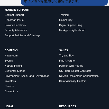
オプションを使用して報告できます。
MORE IN SUPPORT
Contact Support
Training
Report an Issue
Community
Provide Feedback
Digital Support Blog
Security Advisories
NetApp Neighborhood
Support Policies and Offerings
COMPANY
SALES
Newsroom
Try and Buy
Events
Find A Partner
NetApp Insight
Partner With NetApp
Customer Stories
US Public Sector Contracts
Environment, Social, and Governance
NetApp OnDemand Consumption
Investors
Data Visionary Centers
Careers
Contact Us
LEGAL
RESOURCES