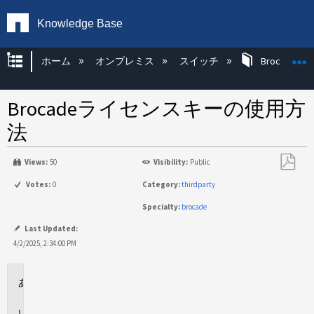
Knowledge Base
グローバル階層を展開/折りたたむ
ホーム
オンプレミス
スイッチ
Brocade KB
Brocadeライセンスキーの使用方
法
Views:
50
Visibility:
Public
PDF
Votes:
0
Category:
thirdparty
と
Specialty:
brocade
し
て
Last Updated:
保
4/2/2025, 2:34:00 PM
存
環
境
概