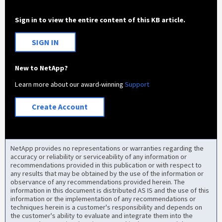
Sign in to view the entire content of this KB article.
SIGN IN
New to NetApp?
Learn more about our award-winning
Support
Create Account
NetApp provides no representations or warranties regarding the
accuracy or reliability or serviceability of any information or
recommendations provided in this publication or with respect to
any results that may be obtained by the use of the information or
observance of any recommendations provided herein. The
information in this document is distributed AS IS and the use of this
information or the implementation of any recommendations or
techniques herein is a customer's responsibility and depends on
the customer's ability to evaluate and integrate them into the