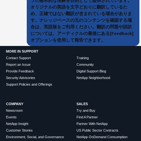
ツの基本的な理解を目的として提供されています。
オリジナルの英語を文字どおりに翻訳しているた
め、正確ではない翻訳が含まれている場合がありま
す。ナレッジベースの元のコンテンツを確認する場
合は、英語版をご利用ください。翻訳の問題や誤訳
については、アーティクルの最後にある[Feedback]
オプションを使用して報告できます。
MORE IN SUPPORT
Contact Support
Training
Report an Issue
Community
Provide Feedback
Digital Support Blog
Security Advisories
NetApp Neighborhood
Support Policies and Offerings
COMPANY
SALES
Newsroom
Try and Buy
Events
Find A Partner
NetApp Insight
Partner With NetApp
Customer Stories
US Public Sector Contracts
Environment, Social, and Governance
NetApp OnDemand Consumption