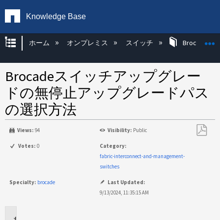
Knowledge Base
グローバル階層を展開/折りたたむ
ホーム
オンプレミス
スイッチ
Brocade KB
Brocadeスイッチアップグレー
ドの無停止アップグレードパス
の選択方法
Views:
94
Visibility:
Public
PDF
Votes:
0
Category:
と
fabric-interconnect-and-management-
し
switches
て
Specialty:
brocade
Last Updated:
保
9/13/2024, 11:35:15 AM
存
環