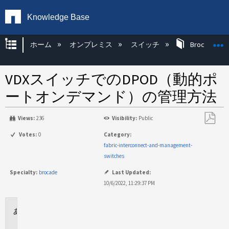
Knowledge Base
グローバル階層を展開/折りたたむ
ホーム
オンプレミス
スイッチ
Brocade KB
VDXスイッチでのDPOD（動的ポ
ートオンデマンド）の管理方法
Views:
236
Visibility:
Public
PDF
Votes:
0
Category:
と
fabric-interconnect-and-management-
し
switches
て
Specialty:
brocade
Last Updated:
保
10/6/2022, 11:29:37 PM
存
環
境