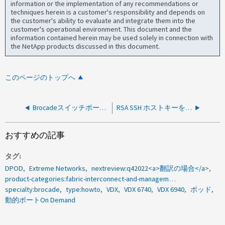
information or the implementation of any recommendations or
techniques herein is a customer's responsibility and depends on
the customer's ability to evaluate and integrate them into the
customer's operational environment. This document and the
information contained herein may be used solely in connection with
the NetApp products discussed in this document.
このページのトップへ
Brocadeスイッチポートに接続されたストレージデバイスを識別する方法
RSA SSH ホストキーを 2048 ビットに変更する方法 Brocade スイッチ
おすすめの記事
タグ
DPOD
Extreme Networks
nextreview:q42022<a>翻訳の場合</a>
product-categories:fabric-interconnect-and-management-switches
specialty:brocade
type:howto
VDX
VDX 6740
VDX 6940
ポッド
動的ポートOn Demand