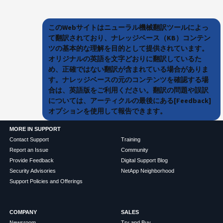
このWebサイトはニューラル機械翻訳ツールによっ
て翻訳されており、ナレッジベース（KB）コンテン
ツの基本的な理解を目的として提供されています。
オリジナルの英語を文字どおりに翻訳しているた
め、正確ではない翻訳が含まれている場合がありま
す。ナレッジベースの元のコンテンツを確認する場
合は、英語版をご利用ください。翻訳の問題や誤訳
については、アーティクルの最後にある[Feedback]
オプションを使用して報告できます。
MORE IN SUPPORT
Contact Support
Training
Report an Issue
Community
Provide Feedback
Digital Support Blog
Security Advisories
NetApp Neighborhood
Support Policies and Offerings
COMPANY
SALES
Newsroom
Try and Buy