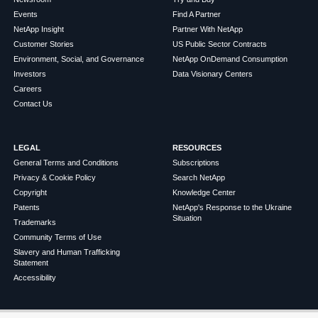
Events
Find A Partner
NetApp Insight
Partner With NetApp
Customer Stories
US Public Sector Contracts
Environment, Social, and Governance
NetApp OnDemand Consumption
Investors
Data Visionary Centers
Careers
Contact Us
LEGAL
RESOURCES
General Terms and Conditions
Subscriptions
Privacy & Cookie Policy
Search NetApp
Copyright
Knowledge Center
Patents
NetApp's Response to the Ukraine
Situation
Trademarks
Community Terms of Use
Slavery and Human Trafficking
Statement
Accessibility