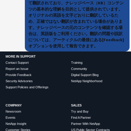
て翻訳されており、ナレッジベース（KB）コンテン
ツの基本的な理解を目的として提供されています。
オリジナルの英語を文字どおりに翻訳しているた
め、正確ではない翻訳が含まれている場合がありま
す。ナレッジベースの元のコンテンツを確認する場
合は、英語版をご利用ください。翻訳の問題や誤訳
については、アーティクルの最後にある[Feedback]
オプションを使用して報告できます。
MORE IN SUPPORT
Contact Support
Training
Report an Issue
Community
Provide Feedback
Digital Support Blog
Security Advisories
NetApp Neighborhood
Support Policies and Offerings
COMPANY
SALES
Newsroom
Try and Buy
Events
Find A Partner
NetApp Insight
Partner With NetApp
Customer Stories
US Public Sector Contracts