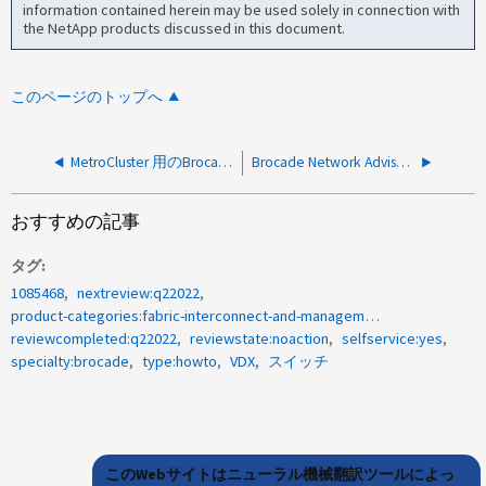
information contained herein may be used solely in connection with
the NetApp products discussed in this document.
このページのトップへ
MetroCluster 用のBrocadeスイッチファームウェアをアップグレードまたはダウングレードする方法
Brocade Network Advisor （ BNA ）を使用してさまざまなタイプの「サポート保存」を収集する方法
おすすめの記事
タグ
1085468
nextreview:q22022
product-categories:fabric-interconnect-and-management-switches
reviewcompleted:q22022
reviewstate:noaction
selfservice:yes
specialty:brocade
type:howto
VDX
スイッチ
このWebサイトはニューラル機械翻訳ツールによっ