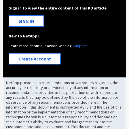
Sign in to view the entire content of this KB article.
SIGN IN
New to NetApp?
Learn more about our award-winning
Support
Create Account
NetApp provides no representations or warranties regarding the
accuracy or reliability or serviceability of any information or
recommendations provided in this publication or with respect to
any results that may be obtained by the use of the information or
observance of any recommendations provided herein. The
information in this document is distributed AS IS and the use of this
information or the implementation of any recommendations or
techniques herein is a customer's responsibility and depends on
the customer's ability to evaluate and integrate them into the
customer's operational environment. This document and the