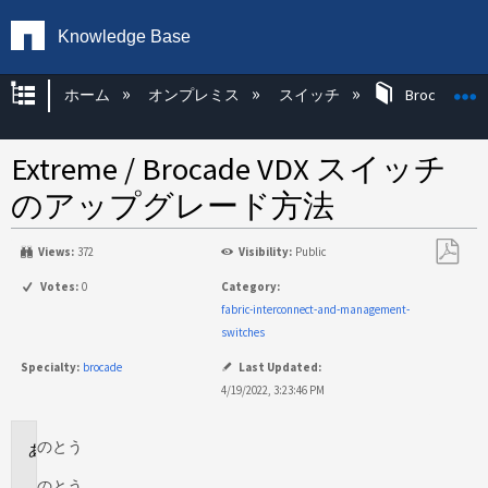
Knowledge Base
グローバル階層を展開/折りたたむ
ホーム
オンプレミス
スイッチ
Brocade KB
Extreme / Brocade VDX スイッチ
のアップグレード方法
Views:
372
Visibility:
Public
PDF
Votes:
0
Category:
と
fabric-interconnect-and-management-
し
switches
て
Specialty:
brocade
Last Updated:
保
4/19/2022, 3:23:46 PM
存
のとう
環
境
のとう