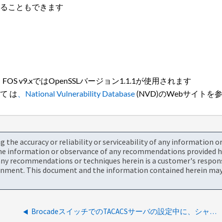
することもできます
、FOS v9.xではOpenSSLバージョン1.1.1が使用されます
て は
、National
Vulnerability Database
(NVD)のWebサイト
the accuracy or reliability or serviceability of any information 
the information or observance of any recommendations provided he
ny recommendations or techniques herein is a customer's responsi
onment. This document and the information contained herein may 
BrocadeスイッチでのTACACSサーバの設定中に、シャーシロールエラーが無効です