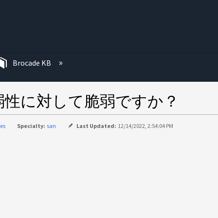
む
Brocade KB
SLの脆弱性に対して脆弱ですか？
ies
Specialty:
san
Last Updated:
12/14/2022, 2:54:04 PM