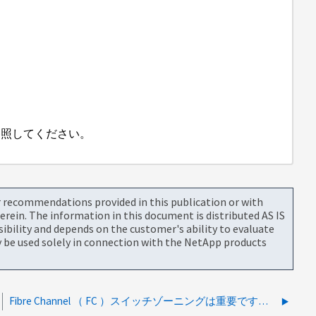
を参照してください。
or recommendations provided in this publication or with
rein. The information in this document is distributed AS IS
bility and depends on the customer's ability to evaluate
be used solely in connection with the NetApp products
Fibre Channel （ FC ）スイッチゾーニングは重要ですか。