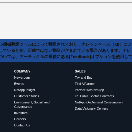
ラル機械翻訳ツールによって翻訳されており、ナレッジベース（KB）コ
しているため、正確ではない翻訳が含まれている場合があります。ナレ
いては、アーティクルの最後にある[Feedback]オプションを使用し
COMPANY
SALES
Newsroom
Try and Buy
Events
Find A Partner
NetApp Insight
Partner With NetApp
Customer Stories
US Public Sector Contracts
Environment, Social, and
NetApp OnDemand Consumption
Governance
Data Visionary Centers
Investors
Careers
Contact Us