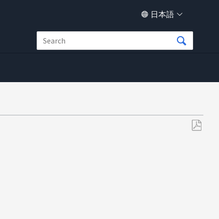
日本語
PDF
と
し
て
保
存