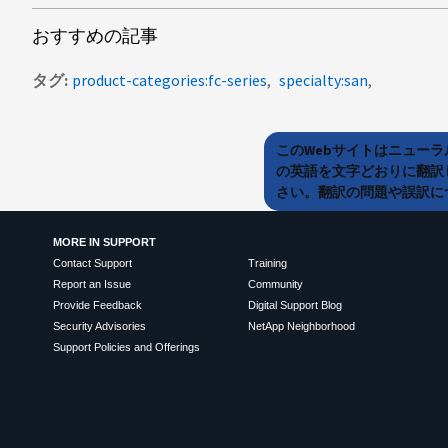
おすすめの記事
タグ
product-categories:fc-series
specialty:san
このWebサイトはニュー
の英語を文字どおりに翻訳
さい。翻訳の問題や誤訳につ
MORE IN SUPPORT
Contact Support
Training
Report an Issue
Community
Provide Feedback
Digital Support Blog
Security Advisories
NetApp Neighborhood
Support Policies and Offerings