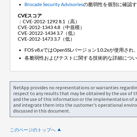
Brocade
Security Advisories
の脆弱性を個別に確認
CVEスコア
：CVE-2012-1292 8.1（高）
CVE-2012-1343 4.8（中規模）
CVE-20122-1434 3.7（低）
CVE-2012-1473 3.7（低）
FOS v8.xではOpenSSLバージョン1.0.2xが使用され
各脆弱性およびテストに関する技術的な詳細につい
NetApp provides no representations or warranties regarding 
respect to any results that may be obtained by the use of 
and the use of this information or the implementation of a
and integrate them into the customer's operational envir
discussed in this document.
このページのトップへ