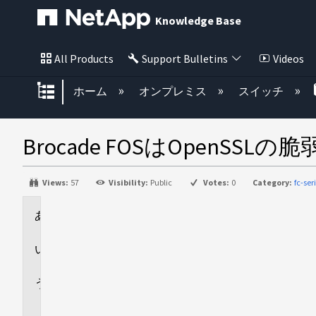
Knowledge Base
All Products
Support Bulletins
Videos
グローバル階層を展開/折りたた
ホーム
オンプレミス
スイッチ
Brocade FOSはOpenS
Views:
57
Visibility:
Public
Votes:
0
Category:
fc-ser
環
境
回
答
追
加
情