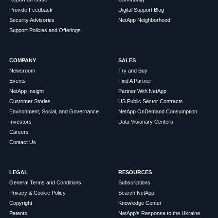
Provide Feedback
Digital Support Blog
Security Advisories
NetApp Neighborhood
Support Policies and Offerings
COMPANY
SALES
Newsroom
Try and Buy
Events
Find A Partner
NetApp Insight
Partner With NetApp
Customer Stories
US Public Sector Contracts
Environment, Social, and Governance
NetApp OnDemand Consumption
Investors
Data Visionary Centers
Careers
Contact Us
LEGAL
RESOURCES
General Terms and Conditions
Subscriptions
Privacy & Cookie Policy
Search NetApp
Copyright
Knowledge Center
Patents
NetApp's Response to the Ukraine