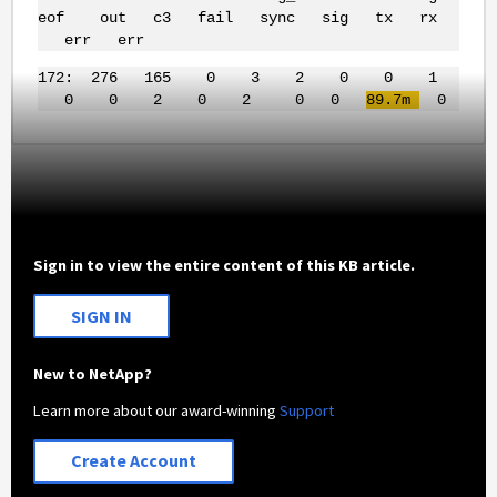
eof out c3 fail sync sig tx rx
err err
172: 276 165 0 3 2 0 0 1
0 0 2 0 2 0 0
89.7m
0
Sign in to view the entire content of this KB article.
SIGN IN
New to NetApp?
Learn more about our award-winning
Support
Create Account