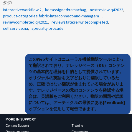
タグ
interactiveworkflow:2
kdeassigned:ramachag
nextreview:q42022
product-categories:fabric-interconnect-and-management-switches
reviewcompleted:q42021
reviewstate:rerwritecompleted
selfservice:na
specialty:brocade
このWebサイトはニューラル機械翻訳ツールによっ
て翻訳されており、ナレッジベース（KB）コンテン
ツの基本的な理解を目的として提供されています。
オリジナルの英語を文字どおりに翻訳しているた
め、正確ではない翻訳が含まれている場合がありま
す。ナレッジベースの元のコンテンツを確認する場
合は、英語版をご利用ください。翻訳の問題や誤訳
については、アーティクルの最後にある[Feedback]
オプションを使用して報告できます。
MORE IN SUPPORT
Contact Support
Training
Report an Issue
Community