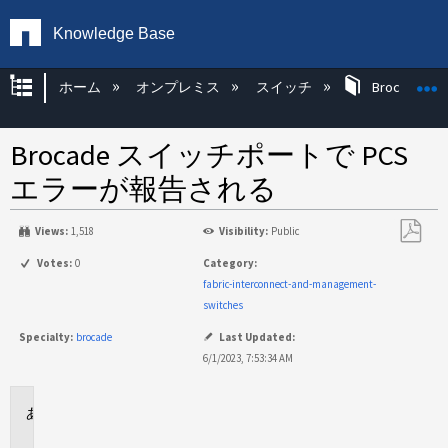
Knowledge Base
グローバル階層を展開/折りたたむ
ホーム
オンプレミス
スイッチ
Brocade KB
Brocade スイッチポートで PCS
エラーが報告される
Views:
1,518
Visibility:
Public
PDF
Votes:
0
Category:
と
fabric-interconnect-and-management-
し
switches
て
Specialty:
brocade
Last Updated:
保
6/1/2023, 7:53:34 AM
存
環
境