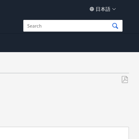
日本語
PDF
と
し
て
保
存