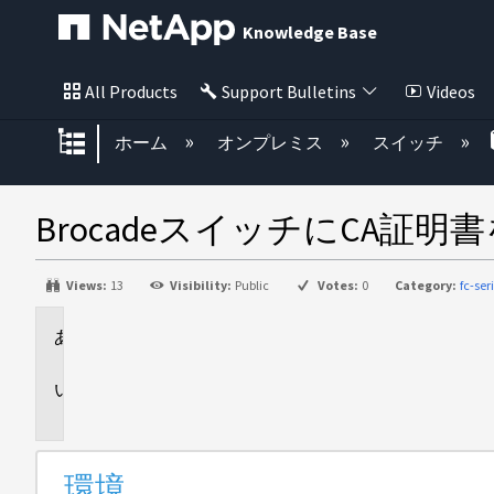
Knowledge Base
All Products
Support Bulletins
Videos
グローバル階層を展開/折りたた
ホーム
オンプレミス
スイッチ
BrocadeスイッチにCA証
Views:
13
Visibility:
Public
Votes:
0
Category:
fc-ser
環
境
問
題
環境