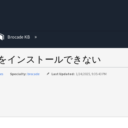
む
Brocade KB
明書をインストールできない
ies
Specialty:
brocade
Last Updated:
1/24/2025, 9:35:43 PM