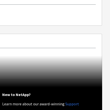
New to NetApp?
Learn more about our award-winning
Support