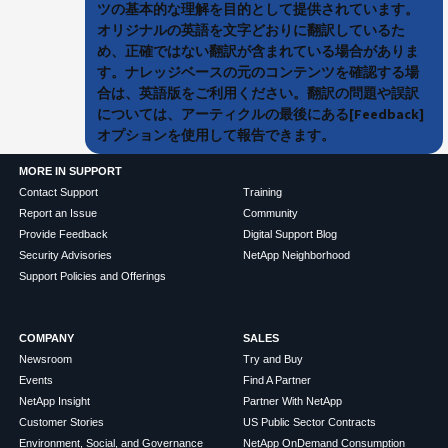
ツの基本的な理解を目的として提供されています。
オリジナルの英語を文字どおりに翻訳しているた
め、正確ではない翻訳が含まれている場合がありま
す。ナレッジベースの元のコンテンツを確認する場
合は、英語版をご利用ください。翻訳の問題や誤訳
については、アーティクルの最後にある[Feedback]
オプションを使用して報告できます。
MORE IN SUPPORT
Contact Support
Training
Report an Issue
Community
Provide Feedback
Digital Support Blog
Security Advisories
NetApp Neighborhood
Support Policies and Offerings
COMPANY
SALES
Newsroom
Try and Buy
Events
Find A Partner
NetApp Insight
Partner With NetApp
Customer Stories
US Public Sector Contracts
Environment, Social, and Governance
NetApp OnDemand Consumption