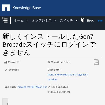
Knowledge Base
グローバル階層を展開/折りたたむ
ホーム
オンプレミス
スイッチ
Brocade KB
新しくインストールしたGen7
Brocadeスイッチにログインで
きません
Views:
39
Visibility:
Public
PDF
Votes:
0
Category:
と
fabric-interconnect-and-management-
し
switches
て
Specialty:
brocade<a>2009195675</a>
Last Updated:
保
9/11/2023, 7:54:44 AM
存
環