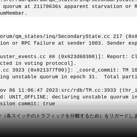
 quorum at 21170636s apparent starvation or 
umMember.
。
orum/qm_states/inq/SecondaryState.cc 217 (0x
ion or RPC failure at sender 1003. Sender ex
uster_events.cc 88 (0x823d60300)]: Report: C
cted in voting protocol].
.cc 3923 (0x821377f00)]: _coord_commit: TM 1
ring unstable quorum in epoch 31. Total parti
ov 06 11:06:47 2023:src/rdb/TM.cc:3933 (thr_
ed: UNIT_OFFLINE; declaring unstable quorum i
silon commit: true
うか（各スイッチのトラフィックを分離するため）をリガードし