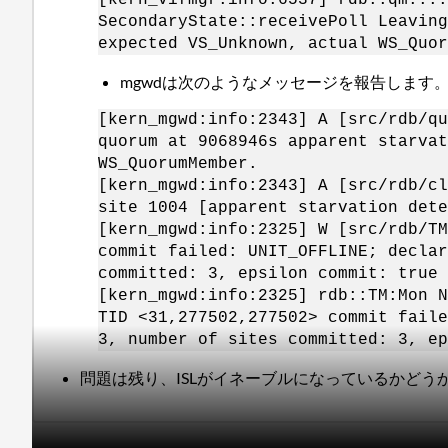
SecondaryState::receivePoll Leaving
expected VS_Unknown, actual WS_Quor
mgwdは次のようなメッセージを報告します
[kern_mgwd:info:2343] A [src/rdb/qu
quorum at 9068946s apparent starvat
WS_QuorumMember.
[kern_mgwd:info:2343] A [src/rdb/cl
site 1004 [apparent starvation dete
[kern_mgwd:info:2325] W [src/rdb/TM
commit failed: UNIT_OFFLINE; decla
committed: 3, epsilon commit: true
[kern_mgwd:info:2325] rdb::TM:Mon N
TID <31,277502,277502> commit fail
3, number of sites committed: 3, ep
問題は残り、ISLがイネーブルになっているかど