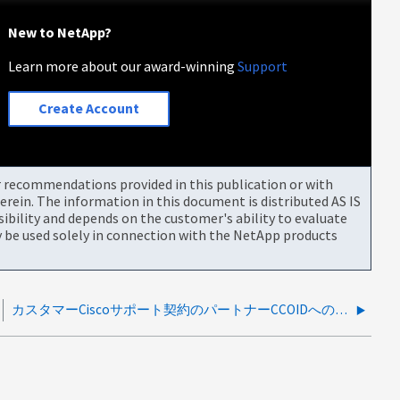
New to NetApp?
Learn more about our award-winning
Support
Create Account
or recommendations provided in this publication or with
rein. The information in this document is distributed AS IS
bility and depends on the customer's ability to evaluate
be used solely in connection with the NetApp products
カスタマーCiscoサポート契約のパートナーCCOIDへの関連付け失敗