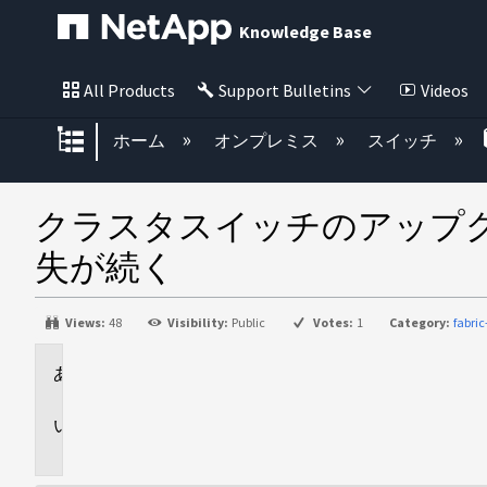
Knowledge Base
All Products
Support Bulletins
Videos
グローバル階層を展開/折りたた
ホーム
オンプレミス
スイッチ
クラスタスイッチのアップグ
失が続く
Views:
48
Visibility:
Public
Votes:
1
Category:
fabri
環
境
問
題