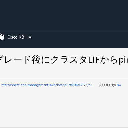
む
Cisco KB
レード後にクラスタLIFからpi
c-interconnect-and-management-switches<a>2009804577</a>
Specialty:
hw