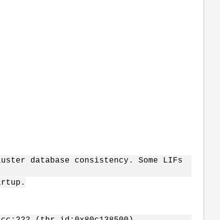
luster database consistency. Some LIFs
artup.
.cc:222 (thr_id:0x80c138500)