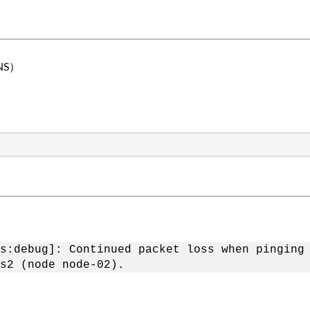
NS）
s:debug]: Continued packet loss when pinging
s2 (node node-02).
。