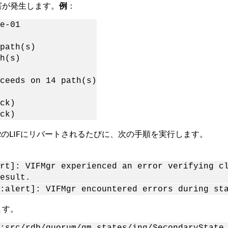
害が発生します。
例
：
e-01
path(s)
h(s)
ceeds on 14 path(s)
ck)
ck)
のLIFにリバートされるたびに、次の手順を実行します。
rt]: VIFMgr experienced an error verifying c
esult.
:alert]: VIFMgr encountered errors during st
ます。
:src/rdb/quorum/qm_states/inq/SecondaryState