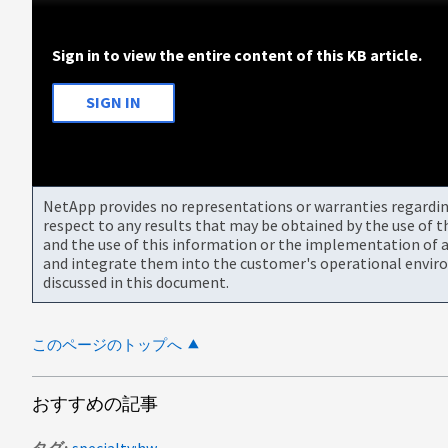
Sign in to view the entire content of this KB article.
SIGN IN
NetApp provides no representations or warranties regarding 
respect to any results that may be obtained by the use of 
and the use of this information or the implementation of a
and integrate them into the customer's operational envir
discussed in this document.
このページのトップへ
おすすめの記事
タグ
specialty:hw