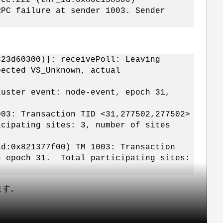
RPC failure at sender 1003. Sender
823d60300)]: receivePoll: Leaving
pected VS_Unknown, actual
luster event: node-event, epoch 31,
003: Transaction TID <31,277502,277502>
cipating sites: 3, number of sites
id:0x821377f00) TM 1003: Transaction
n epoch 31. Total participating sites:
ます。