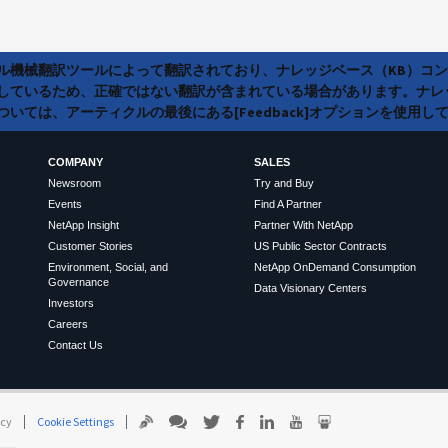
ラル機械翻訳ツールによって翻訳されており、ナレッジベース（KB）コ
しているため、正確ではない翻訳が含まれている場合があります。ナレ
いては、アーティクルの最後にある[Feedback]オプションを使用し
COMPANY
SALES
Newsroom
Try and Buy
Events
Find A Partner
NetApp Insight
Partner With NetApp
Customer Stories
US Public Sector Contracts
Environment, Social, and
NetApp OnDemand Consumption
Governance
Data Visionary Centers
Investors
Careers
Contact Us
icy
Cookie Settings