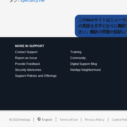
このWebサイトはニュー
の英語を文字どおりに翻訳
さい。翻訳の問題や誤訳につ
MORE IN SUPPORT
Contact Support
Training
Report an Issue
Community
Provide Feedback
Digital Support Blog
Security Advisories
NetApp Neighborhood
Support Policies and Offerings
©
2026
NetApp
English
Terms of Use
Privacy Policy
Cookie Pol