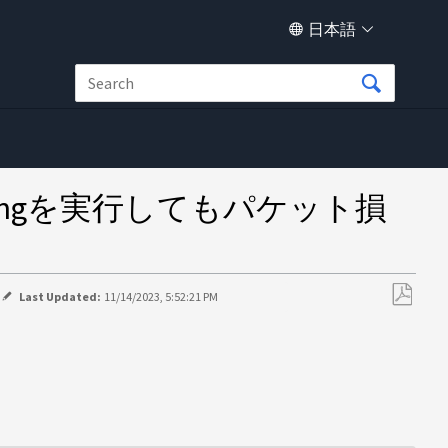
日本語
ngを実行してもパケット損
Last Updated:
11/14/2023, 5:52:21 PM
PDF
と
し
て
保
存