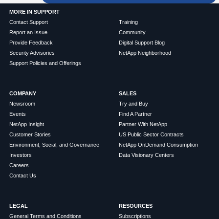
MORE IN SUPPORT
Contact Support
Training
Report an Issue
Community
Provide Feedback
Digital Support Blog
Security Advisories
NetApp Neighborhood
Support Policies and Offerings
COMPANY
SALES
Newsroom
Try and Buy
Events
Find A Partner
NetApp Insight
Partner With NetApp
Customer Stories
US Public Sector Contracts
Environment, Social, and Governance
NetApp OnDemand Consumption
Investors
Data Visionary Centers
Careers
Contact Us
LEGAL
RESOURCES
General Terms and Conditions
Subscriptions