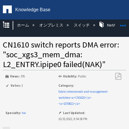
Knowledge Base
グローバル階層を展開/折りたたむ
ホーム
オンプレミス
スイッチ
NetApp KBs
CN1610 switch reports DMA error:
"soc_xgs3_mem_dma:
L2_ENTRY.ipipe0 failed(NAK)"
Views:
376
Visibility:
Public
PDF
Votes:
2
Category:
と
fabric-interconnect-and-management-
し
switches<a>CN1610</a>
て
<a>1070822</a>
保
Specialty:
hw
Last Updated:
存
10/31/2022, 8:54:58 PM