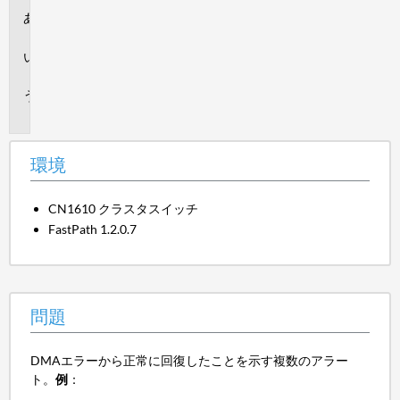
環
境
問
題
原
因
環境
CN1610 クラスタスイッチ
FastPath 1.2.0.7
問題
DMAエラーから正常に回復したことを示す複数のアラー
ト。
例
：