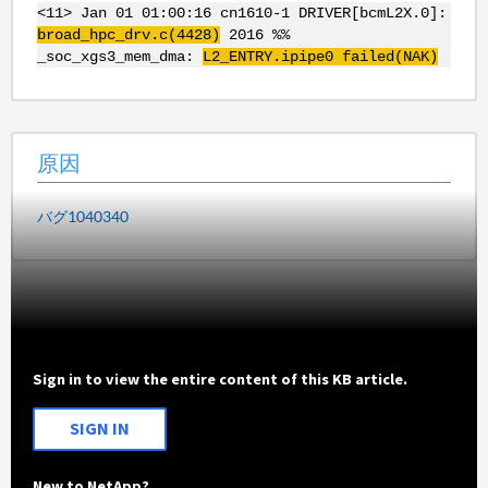
<11> Jan 01 01:00:16 cn1610-1 DRIVER[bcmL2X.0]:
broad_
hpc
_drv.c(4428)
2016 %%
_soc_xgs3_mem_dma:
L2_ENTRY.ipipe0 failed(
NAK
)
原因
バグ1040340
Sign in to view the entire content of this KB article.
SIGN IN
New to NetApp?