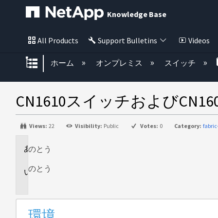
Knowledge Base
All Products
Support Bulletins
Videos
グローバル階層を展開/折りたた
ホーム
オンプレミス
スイッチ
CN1610スイッチおよびCN1
Views:
22
Visibility:
Public
Votes:
0
Category:
fabri
のとう
環
境
のとう
説
明
環境