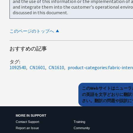
and the use of this information or the implementation of a
and integrate them into the customer's operational envir
discussed in this document.
このページのトップへ
おすすめの記事
タグ
1092540
CN1601
CN1610
product-categories:fabric-int
このWebサイトはニュー
の英語を文字どおりに翻訳
さい。翻訳の問題や誤訳につ
MORE IN SUPPORT
Contact Support
Training
Report an Issue
Community