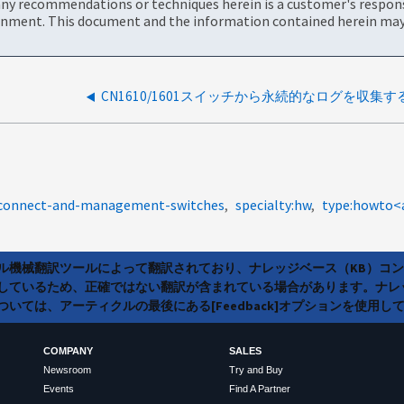
ny recommendations or techniques herein is a customer's responsi
onment. This document and the information contained herein may 
CN1610/1601スイッチから永続的なログを収集
erconnect-and-management-switches
specialty:hw
ラル機械翻訳ツールによって翻訳されており、ナレッジベース（KB）コ
しているため、正確ではない翻訳が含まれている場合があります。ナレ
いては、アーティクルの最後にある[Feedback]オプションを使用し
COMPANY
SALES
Newsroom
Try and Buy
Events
Find A Partner