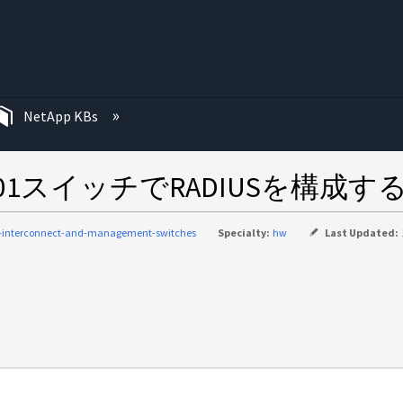
む
NetApp KBs
601スイッチでRADIUSを構成す
c-interconnect-and-management-switches
Specialty:
hw
Last Updated: