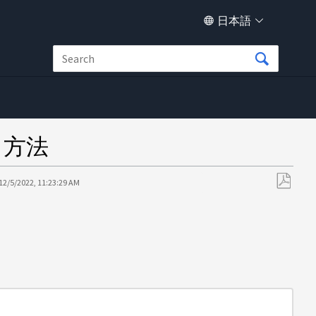
日本語
る方法
12/5/2022, 11:23:29 AM
PDF
と
し
て
保
存