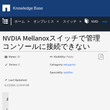
Knowledge Base
グローバル階層を展開/折りたたむ
ホーム
オンプレミス
スイッチ
NVIDIA KB
NVDIA Mellanoxスイッチで管理
コンソールに接続できない
Views:
18
Visibility:
Public
PDF
Votes:
0
Category:
netapp-hci
と
Specialty:
solidfire
し
て
Last Updated:
保
8/23/2024, 11:03:47 AM
存
環
境
問