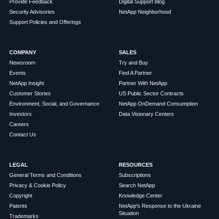
Provide Feedback
Digital Support Blog
Security Advisories
NetApp Neighborhood
Support Policies and Offerings
COMPANY
SALES
Newsroom
Try and Buy
Events
Find A Partner
NetApp Insight
Partner With NetApp
Customer Stories
US Public Sector Contracts
Environment, Social, and Governance
NetApp OnDemand Consumption
Investors
Data Visionary Centers
Careers
Contact Us
LEGAL
RESOURCES
General Terms and Conditions
Subscriptions
Privacy & Cookie Policy
Search NetApp
Copyright
Knowledge Center
Patents
NetApp's Response to the Ukraine
Situation
Trademarks