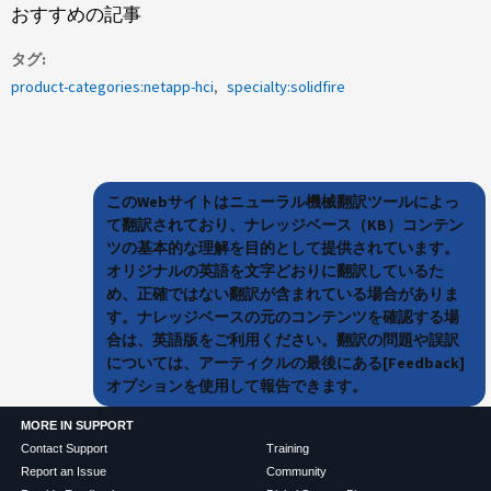
おすすめの記事
タグ
product-categories:netapp-hci
specialty:solidfire
このWebサイトはニューラル機械翻訳ツールによっ
て翻訳されており、ナレッジベース（KB）コンテン
ツの基本的な理解を目的として提供されています。
オリジナルの英語を文字どおりに翻訳しているた
め、正確ではない翻訳が含まれている場合がありま
す。ナレッジベースの元のコンテンツを確認する場
合は、英語版をご利用ください。翻訳の問題や誤訳
については、アーティクルの最後にある[Feedback]
オプションを使用して報告できます。
MORE IN SUPPORT
Contact Support
Training
Report an Issue
Community