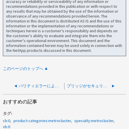
accuracy or reliability or serviceability of any information or
recommendations provided in this publication or with respect to
any results that may be obtained by the use of the information or
observance of any recommendations provided herein. The
information in this document is distributed AS IS and the use of this
information or the implementation of any recommendations or
techniques herein is a customer's responsibility and depends on
the customer's ability to evaluate and integrate them into the
customer's operational environment. This document and the
information contained herein may be used solely in connection with
the NetApp products discussed in this document.
このページのトップへ
パリティエラーによるATTOブリッジのリブート、CRIT 0x2、SWI=0x000085
ブリッジがセキュリティ保護されていなくてもATTOブリッジにアクセスできません
おすすめの記事
タグ
cb:0
product-categories:metrocluster
specialty:metrocluster
vb:0