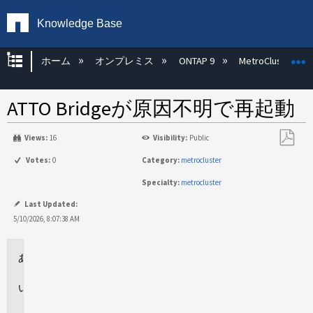
Knowledge Base
グローバル階層を展開/折りたたむ
ホーム
オンプレミス
ONTAP 9
MetroCluster
ATTO Bridgeが原因不明で再起動
Views:
16
Visibility:
Public
PDF
Votes:
0
Category:
metrocluster
と
Specialty:
metrocluster
し
て
Last Updated:
保
5/10/2026, 8:07:38 AM
存
環
境
問
題