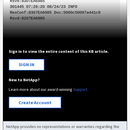
Rsvd:8307EA6985
301445 07:26:20 08/24/23 INFO
ResConf:8307EA6985 Dvc:5000c50097a441c9
Rsvd:8207EA6985
Sign in to view the entire content of this KB article.
SIGN IN
New to NetApp?
Learn more about our award-winning
Support
Create Account
NetApp provides no representations or warranties regarding the