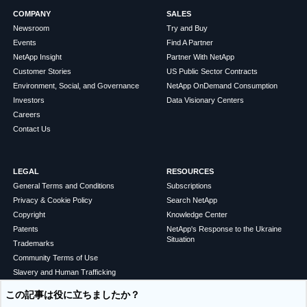
COMPANY
SALES
Newsroom
Try and Buy
Events
Find A Partner
NetApp Insight
Partner With NetApp
Customer Stories
US Public Sector Contracts
Environment, Social, and Governance
NetApp OnDemand Consumption
Investors
Data Visionary Centers
Careers
Contact Us
LEGAL
RESOURCES
General Terms and Conditions
Subscriptions
Privacy & Cookie Policy
Search NetApp
Copyright
Knowledge Center
Patents
NetApp's Response to the Ukraine
Situation
Trademarks
Community Terms of Use
Slavery and Human Trafficking
Statement
この記事は役に立ちましたか？
Accessibility