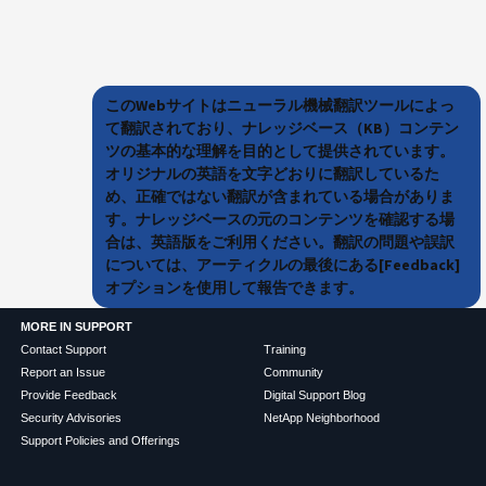
このWebサイトはニューラル機械翻訳ツールによっ
て翻訳されており、ナレッジベース（KB）コンテン
ツの基本的な理解を目的として提供されています。
オリジナルの英語を文字どおりに翻訳しているた
め、正確ではない翻訳が含まれている場合がありま
す。ナレッジベースの元のコンテンツを確認する場
合は、英語版をご利用ください。翻訳の問題や誤訳
については、アーティクルの最後にある[Feedback]
オプションを使用して報告できます。
MORE IN SUPPORT
Contact Support
Training
Report an Issue
Community
Provide Feedback
Digital Support Blog
Security Advisories
NetApp Neighborhood
Support Policies and Offerings