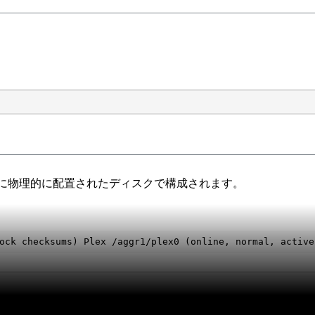
 サイトに物理的に配置されたディスクで構成されます。
ock checksums) Plex /aggr1/plex0 (online, normal, active