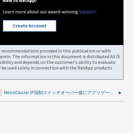
New to NetApp?
Learn more about our award-winning
Support
Create Account
or recommendations provided in this publication or with
rein. The information in this document is distributed AS IS
bility and depends on the customer's ability to evaluate
be used solely in connection with the NetApp products
MetroCluster IP強制スイッチオーバー後にアグリゲートのステータスが「failed,out-of-date」とレポートされる