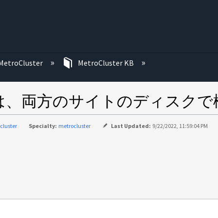
む
MetroCluster
MetroCluster KB
は、両方のサイトのディスクで
cluster
Specialty:
metrocluster
Last Updated:
9/22/2022, 11:59:04 PM