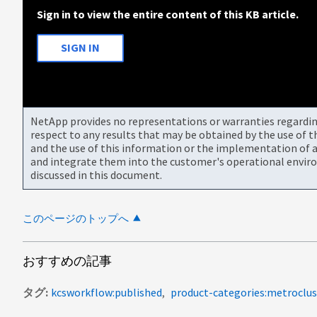
Sign in to view the entire content of this KB article.
SIGN IN
NetApp provides no representations or warranties regarding 
respect to any results that may be obtained by the use of 
and the use of this information or the implementation of a
and integrate them into the customer's operational envir
discussed in this document.
このページのトップへ
おすすめの記事
タグ
kcsworkflow:published
product-categories:metroclus