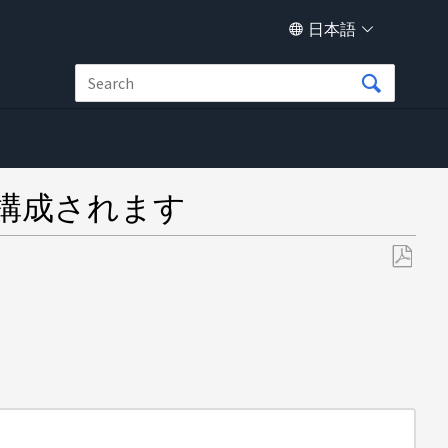
日本語
構成されます
PDF
と
し
て
保
存