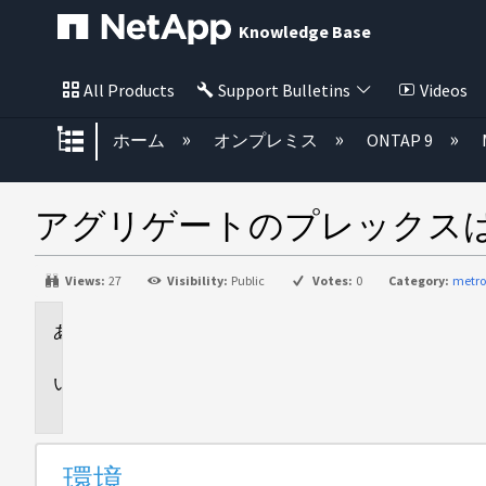
Knowledge Base
All Products
Support Bulletins
Videos
グローバル階層を展開/折りたた
ホーム
オンプレミス
ONTAP 9
アグリゲートのプレックス
Views:
27
Visibility:
Public
Votes:
0
Category:
metro
環
境
問
題
環境