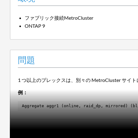
ファブリック接続MetroCluster
ONTAP 9
問題
1 つ以上のプレックスは、別々の MetroCluster
例：
Aggregate aggr1 (online, raid_dp, mirrored) (bl