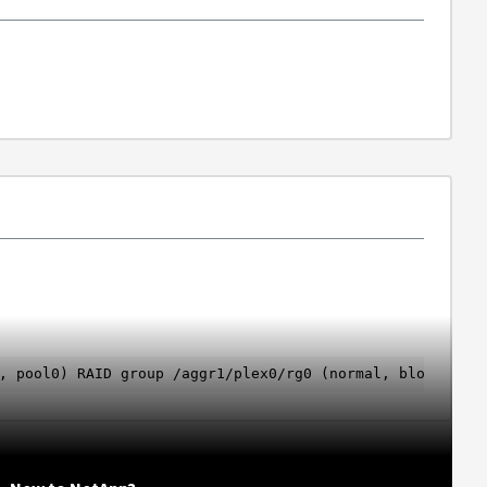
, pool0) RAID group /aggr1/plex0/rg0 (normal, block chec