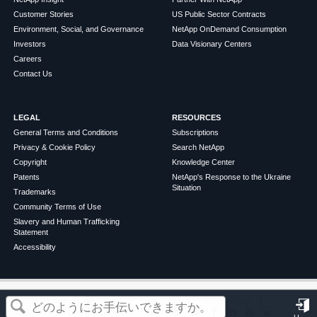
Customer Stories
US Public Sector Contracts
Environment, Social, and Governance
NetApp OnDemand Consumption
Investors
Data Visionary Centers
Careers
Contact Us
LEGAL
RESOURCES
General Terms and Conditions
Subscriptions
Privacy & Cookie Policy
Search NetApp
Copyright
Knowledge Center
Patents
NetApp's Response to the Ukraine
Situation
Trademarks
Community Terms of Use
Slavery and Human Trafficking
Statement
Accessibility
この記事は役に立ちましたか？
©
2026
NetApp
English
Terms of Use
Privacy Policy
Cookie Policy
Cookie Settings