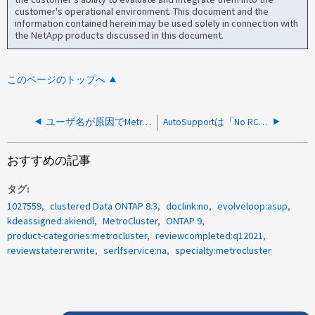
customer's operational environment. This document and the
information contained herein may be used solely in connection with
the NetApp products discussed in this document.
このページのトップへ
ユーザ名が原因でMetroCluster Tiebreaker v1.6のホストの認証に失敗しました
AutoSupportは「No RCF file found」と表示する
おすすめの記事
タグ
1027559
clustered Data ONTAP 8.3
doclink:no
evolveloop:asup
kdeassigned:akiendl
MetroCluster
ONTAP 9
product-categories:metrocluster
reviewcompleted:q12021
reviewstate:rerwrite
serlfservice:na
specialty:metrocluster