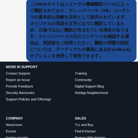
このWebサイトはニューラル機械翻訳ツールによっ
て翻訳されており、ナレッジベース（KB）コンテン
ツの基本的な理解を目的として提供されています。
オリジナルの英語を文字どおりに翻訳しているた
め、正確ではない翻訳が含まれている場合がありま
す。ナレッジベースの元のコンテンツを確認する場
合は、英語版をご利用ください。翻訳の問題や誤訳
については、アーティクルの最後にある[Feedback]
オプションを使用して報告できます。
MORE IN SUPPORT
Contact Support
Training
Report an Issue
Community
Provide Feedback
Digital Support Blog
Security Advisories
NetApp Neighborhood
Support Policies and Offerings
COMPANY
SALES
Newsroom
Try and Buy
Events
Find A Partner
NetApp Insight
Partner With NetApp