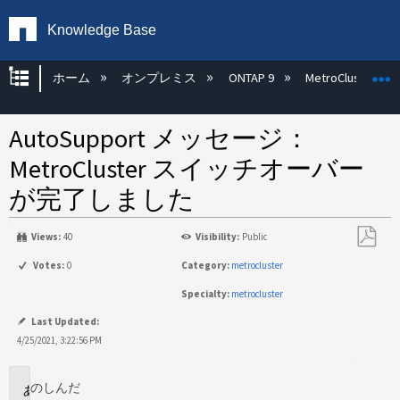
Knowledge Base
グローバル階層を展開/折りたたむ
ホーム
オンプレミス
ONTAP 9
MetroCluster
AutoSupport メッセージ：
MetroCluster スイッチオーバー
が完了しました
Views:
40
Visibility:
Public
PDF
Votes:
0
Category:
metrocluster
と
Specialty:
metrocluster
し
て
Last Updated:
保
4/25/2021, 3:22:56 PM
存
のし
んだ
環