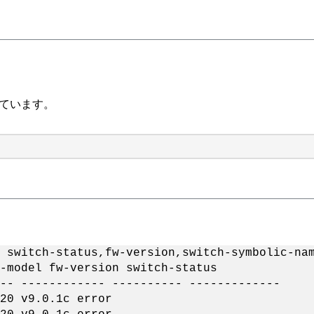
れています。
 switch-status,fw-version,switch-symbolic-na
-model fw-version switch-status
-- ------------ ---------- -------------
20 v9.0.1c error