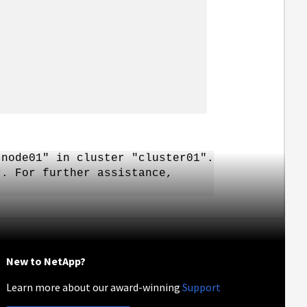
"node01" in cluster "cluster01".
r. For further assistance,
New to NetApp?
Learn more about our award-winning
Support