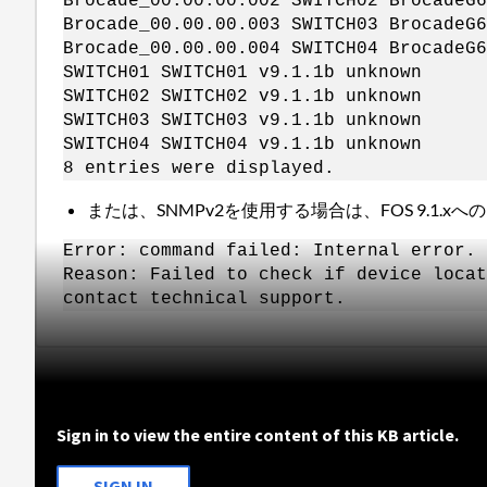
Brocade_00.00.00.002 SWITCH02 BrocadeG6
Brocade_00.00.00.003 SWITCH03 BrocadeG6
Brocade_00.00.00.004 SWITCH04 BrocadeG6
SWITCH01 SWITCH01 v9.1.1b unknown
SWITCH02 SWITCH02 v9.1.1b unknown
SWITCH03 SWITCH03 v9.1.1b unknown
SWITCH04 SWITCH04 v9.1.1b unknown
8 entries were displayed.
または、SNMPv2を使用する場合は、FOS 9.1
Error: command failed: Internal error. 
Reason: Failed to check if device locat
contact technical support.
Sign in to view the entire content of this KB article.
SIGN IN