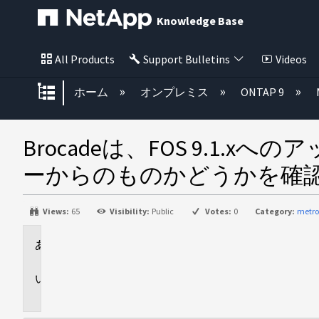
Knowledge Base
All Products
Support Bulletins
Videos
グローバル階層を展開/折りたた
ホーム
オンプレミス
ONTAP 9
Brocadeは、FOS 9.
ーからのものかどうかを確
Views:
65
Visibility:
Public
Votes:
0
Category:
metro
環
境
問
題