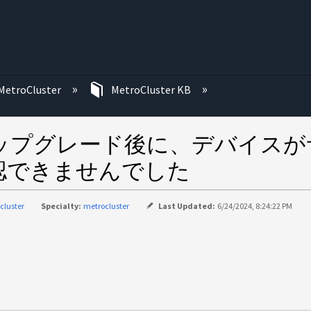
む
MetroCluster
MetroCluster KB
1.xへのアップグレード後に、デバ
認できませんでした
cluster
Specialty:
metrocluster
Last Updated:
6/24/2024, 8:24:22 PM