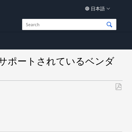
日本語
イスがサポートされているベンダ
PDF
と
し
て
保
存